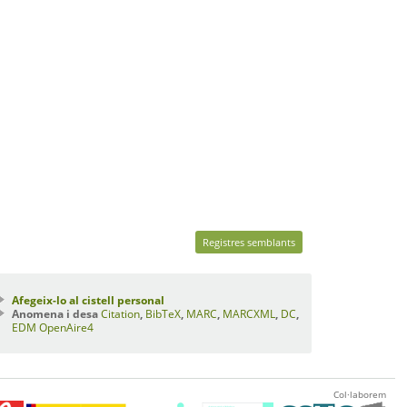
Registres semblants
Afegeix-lo al cistell personal
Anomena i desa
Citation
,
BibTeX
,
MARC
,
MARCXML
,
DC
,
EDM
OpenAire4
Col·laborem