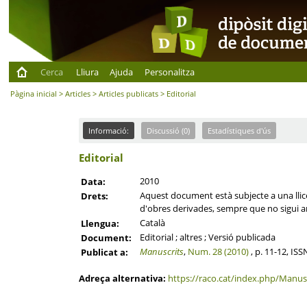
Cerca
Lliura
Ajuda
Personalitza
Pàgina inicial
>
Articles
>
Articles publicats
> Editorial
Informació:
Discussió (0)
Estadístiques d'ús
Editorial
2010
Data:
Aquest document està subjecte a una llicèn
Drets:
d'obres derivades, sempre que no sigui am
Català
Llengua:
Editorial ; altres ; Versió publicada
Document:
Manuscrits
,
Num. 28 (2010)
, p. 11-12, IS
Publicat a:
Adreça alternativa:
https://raco.cat/index.php/Manusc