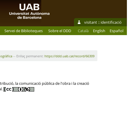
visitant ::
identificació
Servei de Biblioteques
Sobre el DDD
Català
English
Español
iogràfica
-- Enllaç permanent:
https://ddd.uab.cat/record/66309
ibució, la comunicació pública de l'obra i la creació
al.