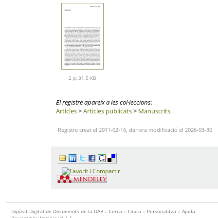
2 p, 31.5 KB
El registre apareix a les col·leccions:
Articles
>
Articles publicats
>
Manuscrits
Registre creat el 2011-02-16, darrera modificació el 2026-03-30
Dipòsit Digital de Documents de la UAB ::
Cerca
::
Lliura
::
Personalitza
::
Ajuda
Powered by
Invenio
v1.1.6