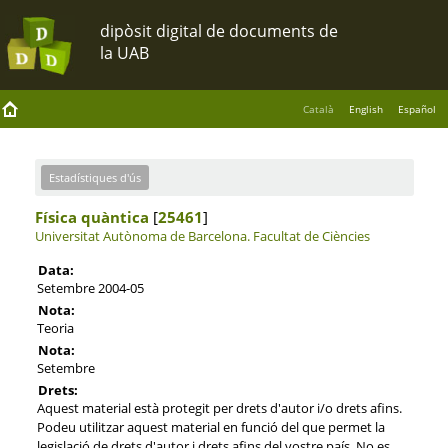
Català
English
Español
Estadístiques d'ús
Física quàntica
[
25461
]
Universitat Autònoma de Barcelona.
Facultat de Ciències
Data:
Setembre 2004-05
Nota:
Teoria
Nota:
Setembre
Drets:
Aquest material està protegit per drets d'autor i/o drets afins.
Podeu utilitzar aquest material en funció del que permet la
legislació de drets d'autor i drets afins del vostre país. No es