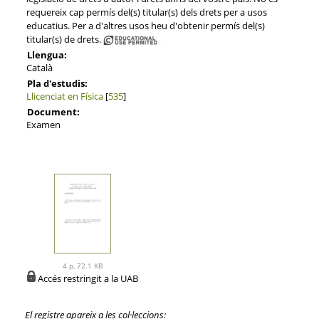
requereix cap permís del(s) titular(s) dels drets per a usos
educatius. Per a d'altres usos heu d'obtenir permís del(s)
titular(s) de drets.
Llengua:
Català
Pla d'estudis:
Llicenciat en Física
[
535
]
Document:
Examen
4 p, 72.1 KB
Accés restringit a la UAB
El registre apareix a les col·leccions: