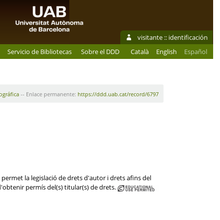
visitante ::
identificación
Servicio de Bibliotecas
Sobre el DDD
Català
English
Español
iográfica
-- Enlace permanente:
https://ddd.uab.cat/record/6797
permet la legislació de drets d'autor i drets afins del
'obtenir permís del(s) titular(s) de drets.