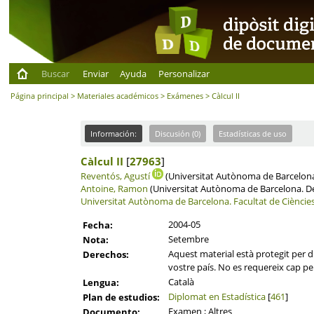
Buscar
Enviar
Ayuda
Personalizar
Página principal
>
Materiales académicos
>
Exámenes
> Càlcul II
Información:
Discusión (0)
Estadísticas de uso
Càlcul II
[
27963
]
Reventós, Agustí
(Universitat Autònoma de Barcelon
Antoine, Ramon
(Universitat Autònoma de Barcelona. 
Universitat Autònoma de Barcelona.
Facultat de Cièncie
2004-05
Fecha:
Setembre
Nota:
Aquest material està protegit per dr
Derechos:
vostre país. No es requereix cap per
Català
Lengua:
Diplomat en Estadística
[
461
]
Plan de estudios:
Examen ; Altres
Documento: