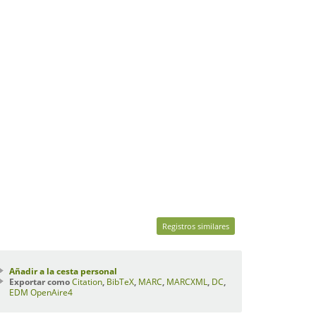
Registros similares
Añadir a la cesta personal
Exportar como
Citation
,
BibTeX
,
MARC
,
MARCXML
,
DC
,
EDM
OpenAire4