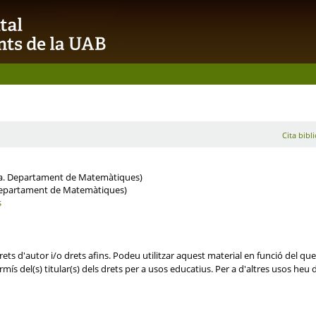
Cita bibl
a. Departament de Matemàtiques)
Departament de Matemàtiques)
s
ets d'autor i/o drets afins. Podeu utilitzar aquest material en funció del que 
mís del(s) titular(s) dels drets per a usos educatius. Per a d'altres usos heu d