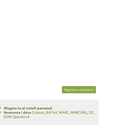
Registres semblants
Afegeix-lo al cistell personal
Anomena i desa
Citation
,
BibTeX
,
MARC
,
MARCXML
,
DC
,
EDM
OpenAire4