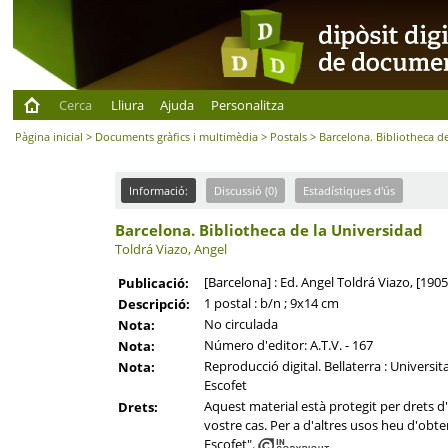
Cerca
Lliura
Ajuda
Personalitza
Pàgina inicial
>
Documents gràfics i multimèdia
>
Postals
> Barcelona. Bibliotheca d
Informació:
Discussió (0)
Estadístiques d'ús
Barcelona. Bibliotheca de la Universidad
Toldrá Viazo, Angel
[Barcelona] : Ed. Angel Toldrá Viazo, [1905
Publicació:
1 postal : b/n ; 9x14 cm
Descripció:
No circulada
Nota:
Número d'editor: A.T.V. - 167
Nota:
Reproducció digital. Bellaterra : Universi
Nota:
Escofet
Aquest material està protegit per drets d'a
Drets:
vostre cas. Per a d'altres usos heu d'obte
Escofet".