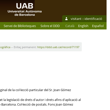
visitant ::
identificació
Servei de Biblioteques
Sobre el DDD
Català
English
Español
iogràfica
-- Enllaç permanent:
https://ddd.uab.cat/record/71197
inal de la col·lecció particular del Sr. Joan Gómez
la legislació de drets d'autor i drets afins d'aplicació al
 de Barcelona. Col·lecció de postals. Fons Joan Gómez