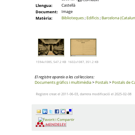
Castellà
Llengua:
Image
Document:
Biblioteques
;
Edificis
;
Barcelona (Catalu
Matèria:
1594x1085, 547.2 KB
1602x1087, 351.2 KB
El registre apareix a les col·leccions:
Documents gràfics i multimèdia
>
Postals
>
Postals de C
Registre creat el 2011-06-03, darrera modificació el 2025-02-08