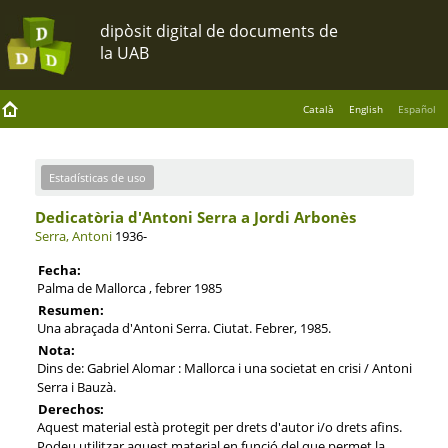
Català
English
Español
Estadísticas de uso
Dedicatòria d'Antoni Serra a Jordi Arbonès
Serra, Antoni
1936-
Fecha:
Palma de Mallorca , febrer 1985
Resumen:
Una abraçada d'Antoni Serra. Ciutat. Febrer, 1985.
Nota:
Dins de: Gabriel Alomar : Mallorca i una societat en crisi / Antoni
Serra i Bauzà.
Derechos:
Aquest material està protegit per drets d'autor i/o drets afins.
Podeu utilitzar aquest material en funció del que permet la