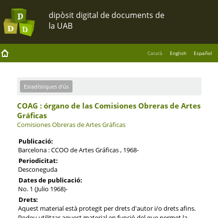
Català
English
Español
Estadístiques d'ús
COAG : órgano de las Comisiones Obreras de Artes
Gráficas
Comisiones Obreras de Artes Gráficas
Publicació:
Barcelona : CCOO de Artes Gráficas , 1968-
Periodicitat:
Desconeguda
Dates de publicació:
No. 1 (Julio 1968)-
Drets:
Aquest material està protegit per drets d'autor i/o drets afins.
Podeu utilitzar aquest material en funció del que permet la