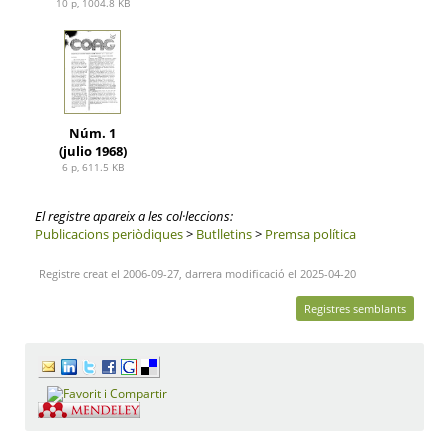
10 p, 1004.8 KB
Núm. 1
(julio 1968)
6 p, 611.5 KB
El registre apareix a les col·leccions:
Publicacions periòdiques
>
Butlletins
>
Premsa política
Registre creat el 2006-09-27, darrera modificació el 2025-04-20
Registres semblants