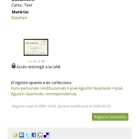
Carta ; Text
Matèria:
Espanya
1 p, 81.6 KB
Accés restringit a la UAB
El registre apareix a les col·leccions:
Fons personals i institucionals
>
José Agustín Goytisolo
>
José
Agustín Goytisolo, correspondència
Registre creat el 2006-10-03, darrera modificació el 2026-03-05
Registres semblants