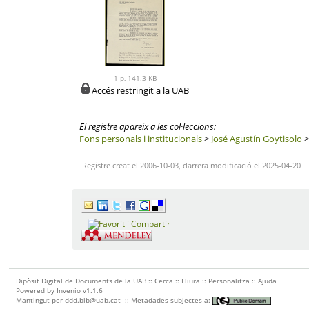
1 p, 141.3 KB
Accés restringit a la UAB
El registre apareix a les col·leccions:
Fons personals i institucionals
>
José Agustín Goytisolo
Registre creat el 2006-10-03, darrera modificació el 2025-04-20
Dipòsit Digital de Documents de la UAB ::
Cerca
::
Lliura
::
Personalitza
::
Ajuda
Powered by
Invenio
v1.1.6
Mantingut per
ddd.bib@uab.cat
::
Metadades subjectes a: