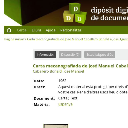
Cerca
Lliura
Ajuda
Personalitza
Pàgina inicial
> Carta mecanografiada de José Manuel Caballero Bonald a José Agust
Informació:
Discussió (0)
Estadístiques d'ús
Carta mecanografiada de José Manuel Caball
Caballero Bonald, José Manuel
1962
Data:
Aquest material està protegit per drets d'a
Drets:
vostre cas. Per a d'altres usos heu d'obten
Carta ; Text
Document:
Espanya
Matèria: