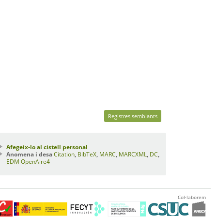
Registres semblants
Afegeix-lo al cistell personal
Anomena i desa
Citation
,
BibTeX
,
MARC
,
MARCXML
,
DC
,
EDM
OpenAire4
Col·laborem