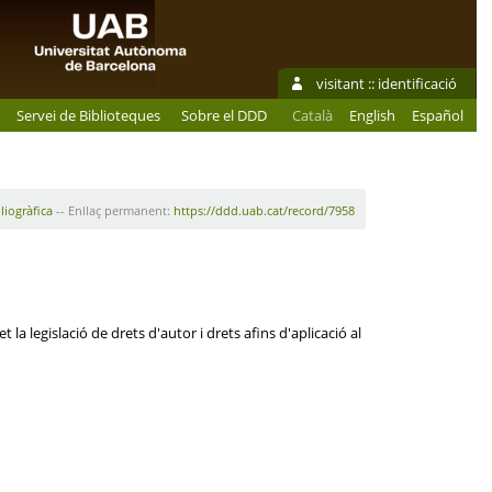
visitant ::
identificació
Servei de Biblioteques
Sobre el DDD
Català
English
Español
liogràfica
-- Enllaç permanent:
https://ddd.uab.cat/record/7958
la legislació de drets d'autor i drets afins d'aplicació al