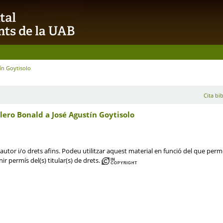
ín Goytisolo
Cita bib
ero Bonald a José Agustín Goytisolo
utor i/o drets afins. Podeu utilitzar aquest material en funció del que permet 
ir permís del(s) titular(s) de drets.