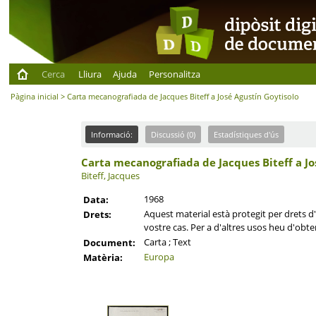
Cerca
Lliura
Ajuda
Personalitza
Pàgina inicial
> Carta mecanografiada de Jacques Biteff a José Agustín Goytisolo
Informació:
Discussió (0)
Estadístiques d'ús
Carta mecanografiada de Jacques Biteff a Jo
Biteff, Jacques
1968
Data:
Aquest material està protegit per drets d'a
Drets:
vostre cas. Per a d'altres usos heu d'obten
Carta ; Text
Document:
Europa
Matèria: