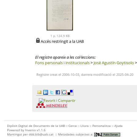
1 p, 124.9 KB
Accés restringit a la UAB
El registre apareix a les col·leccions:
Fons personals i institucionals
>
José Agustín Goytisolo
Registre creat el 2006-10-03, darrera modificació el 2025-04-20
Dipòsit Digital de Documents de la UAB ::
Cerca
::
Lliura
::
Personalitza
::
Ajuda
Powered by
Invenio
v1.1.6
Mantingut per
ddd.bib@uab.cat
::
Metadades subjectes a: