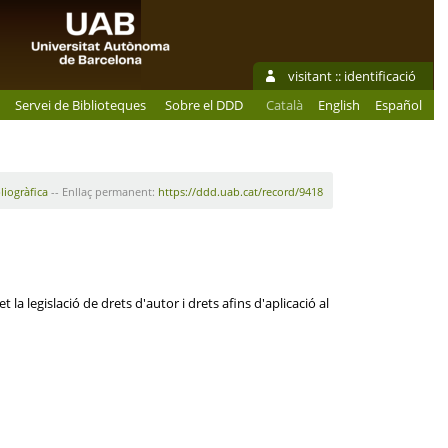
visitant ::
identificació
Servei de Biblioteques
Sobre el DDD
Català
English
Español
liogràfica
-- Enllaç permanent:
https://ddd.uab.cat/record/9418
la legislació de drets d'autor i drets afins d'aplicació al