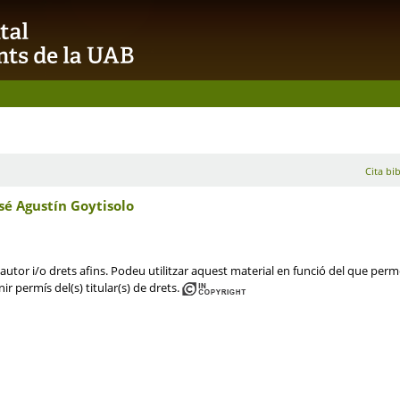
Cita bib
sé Agustín Goytisolo
utor i/o drets afins. Podeu utilitzar aquest material en funció del que permet 
ir permís del(s) titular(s) de drets.