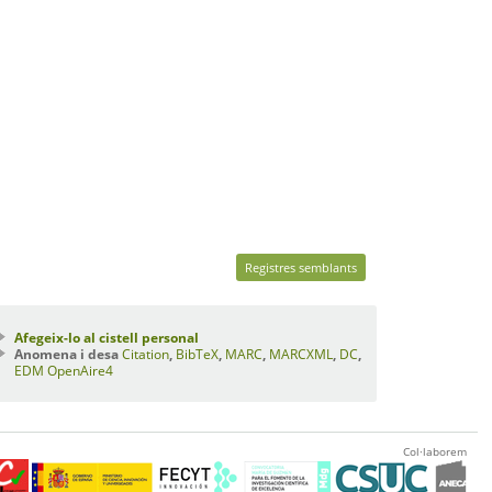
Registres semblants
Afegeix-lo al cistell personal
Anomena i desa
Citation
,
BibTeX
,
MARC
,
MARCXML
,
DC
,
EDM
OpenAire4
Col·laborem