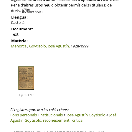
Per a d'altres usos heu d'obtenir permís del(s) titular(s) de
drets.
Llengua:
Castellà
Document:
Text
Matèria:
Menorca
;
Goytisolo, José Agustín,
1928-1999
1 p, 2.3 MB
El registre apareix a les col·leccions:
Fons personals i institucionals
>
José Agustín Goytisolo
>
José
Agustín Goytisolo, reconeixement i crítica
Registre creat el 2012-07-20, darrera modificació el 2025-04-06