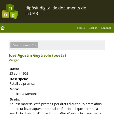
Català
English
Español
Estadístiques d'ús
José Agustín Goytisolo (poeta)
Verger
Data:
23 abril 1962
Descripció:
Retall de premsa
Nota:
Publicat a Menorca.
Drets:
Aquest material està protegit per drets d'autor i/o drets afins.
Podeu utilitzar aquest material en funció del que permet la
legislació de drets d'autor i drets afins d'aplicació al vostre cas.