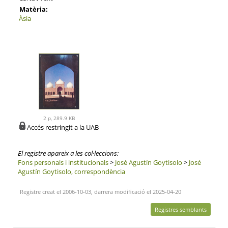
Matèria:
Àsia
2 p, 289.9 KB
Accés restringit a la UAB
El registre apareix a les col·leccions:
Fons personals i institucionals
>
José Agustín Goytisolo
>
José
Agustín Goytisolo, correspondència
Registre creat el 2006-10-03, darrera modificació el 2025-04-20
Registres semblants