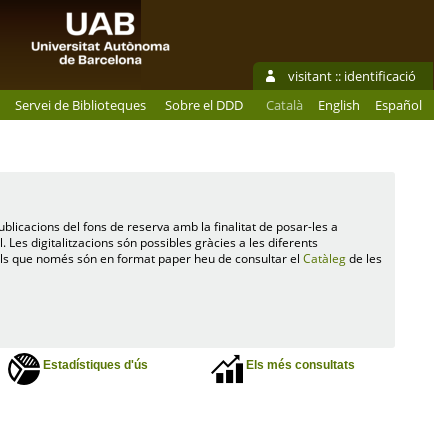
visitant ::
identificació
Servei de Biblioteques
Sobre el DDD
Català
English
Español
ublicacions del fons de reserva amb la finalitat de posar-les a
l. Les digitalitzacions són possibles gràcies a les diferents
tols que només són en format paper heu de consultar el
Catàleg
de les
Estadístiques d'ús
Els més consultats