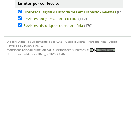
Limitar per col·lecció:
Biblioteca Digital d'Història de l'Art Hispànic - Revistes
(65)
Revistes antigues d'art i cultura
(112)
Revistes històriques de veterinària
(176)
Dipòsit Digital de Documents de la UAB ::
Cerca
::
Lliura
::
Personalitza
::
Ajuda
Powered by
Invenio
v1.1.6
Mantingut per
ddd.bib@uab.cat
::
Metadades subjectes a:
Darrera actualització: 06 ago 2026, 21:46