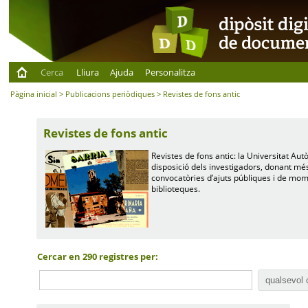
Cerca
Lliura
Ajuda
Personalitza
Pàgina inicial
>
Publicacions periòdiques
> Revistes de fons antic
Revistes de fons antic
Revistes de fons antic: la Universitat Aut
disposició dels investigadors, donant més v
convocatòries d’ajuts públiques i de mom
biblioteques.
Cercar en 290 registres per: