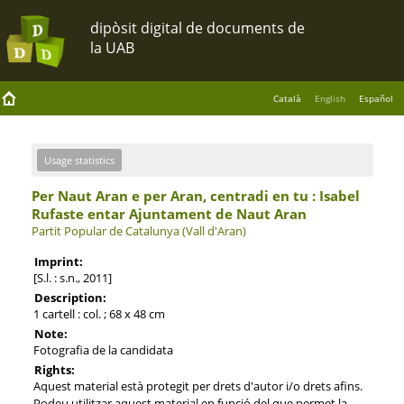
Català
English
Español
Usage statistics
Per Naut Aran e per Aran, centradi en tu : Isabel
Rufaste entar Ajuntament de Naut Aran
Partit Popular de Catalunya (Vall d'Aran)
Imprint:
[S.l. : s.n., 2011]
Description:
1 cartell : col. ; 68 x 48 cm
Note:
Fotografia de la candidata
Rights:
Aquest material està protegit per drets d'autor i/o drets afins.
Podeu utilitzar aquest material en funció del que permet la