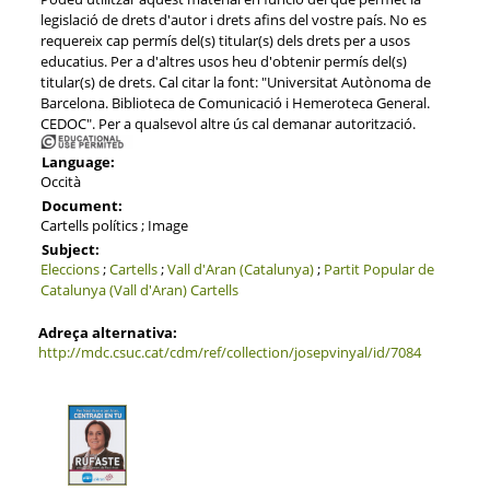
legislació de drets d'autor i drets afins del vostre país. No es
requereix cap permís del(s) titular(s) dels drets per a usos
educatius. Per a d'altres usos heu d'obtenir permís del(s)
titular(s) de drets. Cal citar la font: "Universitat Autònoma de
Barcelona. Biblioteca de Comunicació i Hemeroteca General.
CEDOC". Per a qualsevol altre ús cal demanar autorització.
Language:
Occità
Document:
Cartells polítics ; Image
Subject:
Eleccions
;
Cartells
;
Vall d'Aran (Catalunya)
;
Partit Popular de
Catalunya (Vall d'Aran)
Cartells
Adreça alternativa:
http://mdc.csuc.cat/cdm/ref/collection/josepvinyal/id/7084