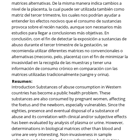
matrices alternativas. De la misma manera indica cambios a
nivel de la placenta, la cual puede ser utilizada también como
matriz del tercer trimestre, los cuales nos podrían ayudar a
entender los efectos nocivos que el consumo de sustancias
provoca sobre el recién nacido, aunque son necesarios más
estudios para llegar a conclusiones más objetivas. En
conclusión, con el fin de detectar la exposición a sustancias de
abuso durante el tercer trimestre de la gestación, se
recomienda utilizar diferentes matrices no convencionales o
alternativas (meconio, pelo, placenta) con el fin de minimizar la
invasividad en la recogida de las muestras y tener una
información de consumo crónico en comparación con las
matrices utilizadas tradicionalmente (sangre y orina).
Resumen:
Introduction Substances of abuse consumption in Western
countries has become a public health problem. These
substances are also consumed by pregnant women, affecting
the foetus and the newborn, especially vulnerables. Since the
eighties, presence and eventual disposal of a substance of
abuse and its correlation with clinical and/or subjective effects
has been evaluated by analysis of plasma or urine. However,
determinations in biological matrices other than blood and
urine are very interesting. Non-invasiveness in sample