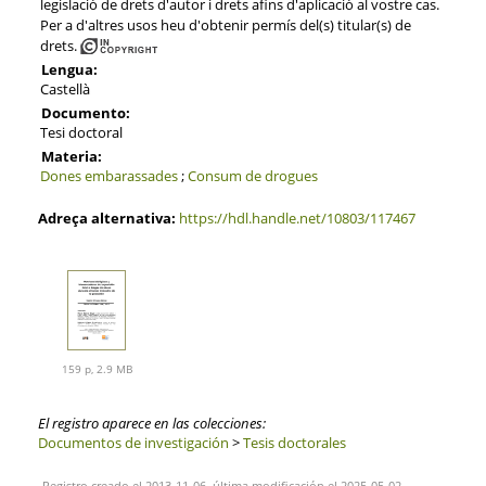
legislació de drets d'autor i drets afins d'aplicació al vostre cas.
Per a d'altres usos heu d'obtenir permís del(s) titular(s) de
drets.
Lengua:
Castellà
Documento:
Tesi doctoral
Materia:
Dones embarassades
;
Consum de drogues
Adreça alternativa:
https://hdl.handle.net/10803/117467
159 p, 2.9 MB
El registro aparece en las colecciones:
Documentos de investigación
>
Tesis doctorales
Registro creado el 2013-11-06, última modificación el 2025-05-02