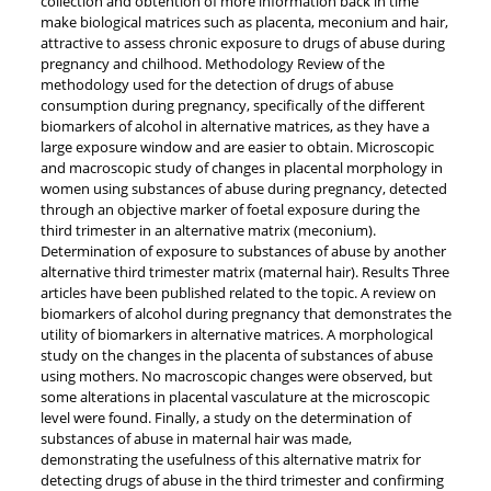
collection and obtention of more information back in time
make biological matrices such as placenta, meconium and hair,
attractive to assess chronic exposure to drugs of abuse during
pregnancy and chilhood. Methodology Review of the
methodology used for the detection of drugs of abuse
consumption during pregnancy, specifically of the different
biomarkers of alcohol in alternative matrices, as they have a
large exposure window and are easier to obtain. Microscopic
and macroscopic study of changes in placental morphology in
women using substances of abuse during pregnancy, detected
through an objective marker of foetal exposure during the
third trimester in an alternative matrix (meconium).
Determination of exposure to substances of abuse by another
alternative third trimester matrix (maternal hair). Results Three
articles have been published related to the topic. A review on
biomarkers of alcohol during pregnancy that demonstrates the
utility of biomarkers in alternative matrices. A morphological
study on the changes in the placenta of substances of abuse
using mothers. No macroscopic changes were observed, but
some alterations in placental vasculature at the microscopic
level were found. Finally, a study on the determination of
substances of abuse in maternal hair was made,
demonstrating the usefulness of this alternative matrix for
detecting drugs of abuse in the third trimester and confirming