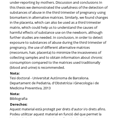
under-reporting by mothers. Discussion and conclusions In
this thesis we demonstrated the usefulness of the detection of
substances of abuse in the third trimester of pregnancy using
biomarkers in alternative matrices. Similarly, we found changes
in the placenta, which can also be used as a third trimester
matrix, which could help us to understand the causes of
harmful effects of substance use on the newborn, although
further studies are needed. In conclusion, in order to detect
exposure to substances of abuse during the third trimester of
pregnancy, the use of different alternative matrices
(meconium, hair, placenta) to minimize the invasiveness of
collecting samples and to obtain information about chronic
consumption compared to the matrices used traditionally
(blood and urine) is recommended.
Nota:
Tesi doctoral - Universitat Autònoma de Barcelona.
Departament de Pediatria, d'Obstetrícia i Ginecologia i de
Medicina Preventiva, 2013
Nota:
Bibliografia
Derechos:
Aquest material està protegit per drets d'autor i/o drets afins.
Podeu utilitzar aquest material en funció del que permet la