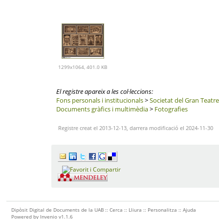
1299x1064, 401.0 KB
El registre apareix a les col·leccions:
Fons personals i institucionals
>
Societat del Gran Teatre
Documents gràfics i multimèdia
>
Fotografies
Registre creat el 2013-12-13, darrera modificació el 2024-11-30
Dipòsit Digital de Documents de la UAB ::
Cerca
::
Lliura
::
Personalitza
::
Ajuda
Powered by
Invenio
v1.1.6