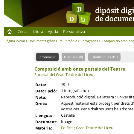
Cerca
Lliura
Ajuda
Personalitza
Pàgina inicial
>
Documents gràfics i multimèdia
>
Fotografies
> Composició amb onze
Informació:
Discussió (0)
Estadístiques d'ús
Composició amb onze postals del Teatre
Societat del Gran Teatre del Liceu
19--?
Data:
1 fotografia b/n
Descripció:
Reproducció digital. Bellaterra : Universi
Nota:
Aquest material està protegit per drets d'a
Drets:
vostre cas. Per a d'altres usos heu d'obten
Castellà
Llengua:
Image
Document:
Edificis
;
Gran Teatre del Liceu
Matèria: