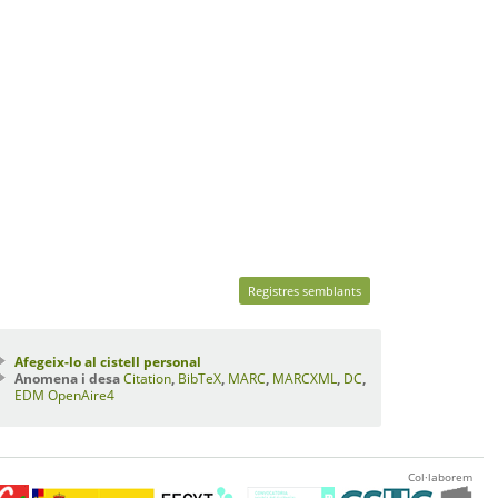
Registres semblants
Afegeix-lo al cistell personal
Anomena i desa
Citation
,
BibTeX
,
MARC
,
MARCXML
,
DC
,
EDM
OpenAire4
Col·laborem