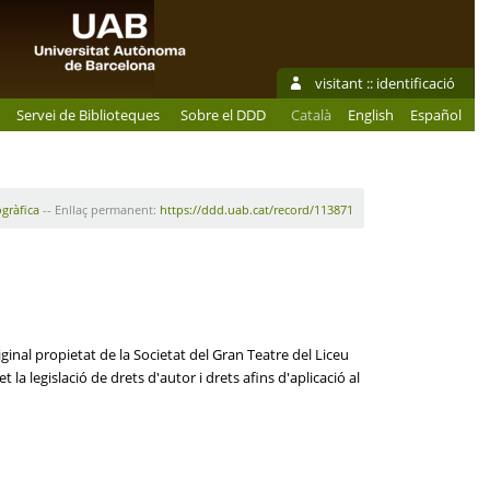
visitant ::
identificació
Servei de Biblioteques
Sobre el DDD
Català
English
Español
ogràfica
-- Enllaç permanent:
https://ddd.uab.cat/record/113871
ginal propietat de la Societat del Gran Teatre del Liceu
la legislació de drets d'autor i drets afins d'aplicació al