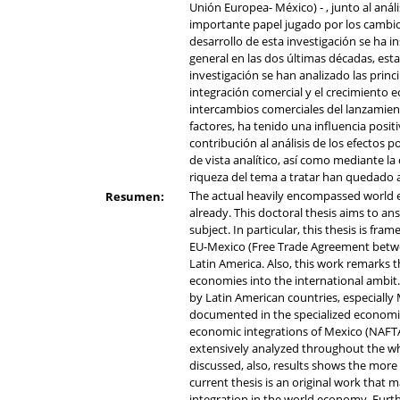
Unión Europea- México) - , junto al aná
importante papel jugado por los cambios
desarrollo de esta investigación se ha 
general en las dos últimas décadas, est
investigación se han analizado las princ
integración comercial y el crecimiento 
intercambios comerciales del lanzamien
factores, ha tenido una influencia positi
contribución al análisis de los efecto
de vista analítico, así como mediante la
riqueza del tema a tratar han quedado a
The actual heavily encompassed world 
Resumen:
already. This doctoral thesis aims to an
subject. In particular, this thesis is f
EU-Mexico (Free Trade Agreement betwe
Latin America. Also, this work remarks 
economies into the international ambit.
by Latin American countries, especially 
documented in the specialized economic 
economic integrations of Mexico (NAFT
extensively analyzed throughout the who
discussed, also, results shows the more
current thesis is an original work that
integration in the world economy. Furth