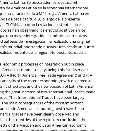
 América Latina. Se busca además, destacar el
nto de América Latina en la economía internacional. El
que ha caracterizado a México y a América Latina en
os de cada capítulo. A lo largo de la presente
 el TLCAN, así como la relación existente entre la
ados se han observado los efectos positivos en los
 que una mayor integración económica, entre otros
ctual tesis de investigación ha realizado una original
conomía mundial, aportando nuevas luces desde un punto
ealidad reciente de la región. No obstante, dada la
 economic processes of integration put in place
n America economic reality, being this fact its mean
 e. NAFTA (North America Free Trade Agreement) and FTA
analysis of the recent economic growth observed in
omic structures and the new position of Latin America
ing the great increase of new International Trades made
cades. That International Trades have been largely
sis. The main consequences of the most important
n and Latin American economic growth have been
mmercial trades have been clearly observed and
in the countries of the region. In conclusion, the
effects of the Mexican and Latin American economic
 perspective and contrasting empirical models shedding