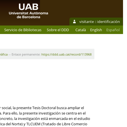
visitante ::
identificación
Servicio de Bibliotecas
Sobre el DDD
Català
English
Español
ráfica
-- Enlace permanente:
https://ddd.uab.cat/record/113968
ocial, la presente Tesis Doctoral busca ampliar el
ara ello, la presente investigación se centra en el
 concreto, la investigación está enmarcada en el estudio
rica del Norte) y TLCUEM (Tratado de Libre Comercio