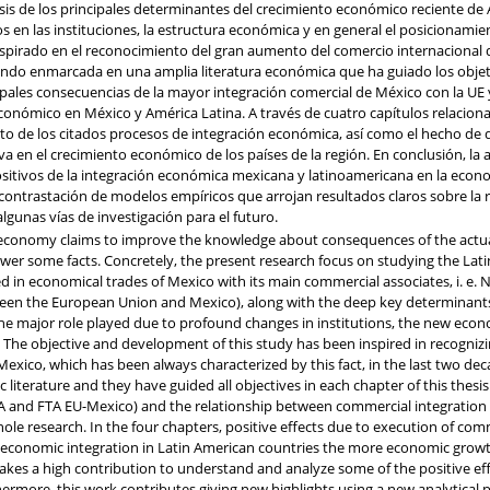
lisis de los principales determinantes del crecimiento económico reciente de
 en las instituciones, la estructura económica y en general el posicionamie
inspirado en el reconocimiento del gran aumento del comercio internacional 
ando enmarcada en una amplia literatura económica que ha guiado los objetiv
ipales consecuencias de la mayor integración comercial de México con la UE y
económico en México y América Latina. A través de cuatro capítulos relacion
to de los citados procesos de integración económica, así como el hecho de
va en el crecimiento económico de los países de la región. En conclusión, la a
s positivos de la integración económica mexicana y latinoamericana en la e
 contrastación de modelos empíricos que arrojan resultados claros sobre la r
lgunas vías de investigación para el futuro.
economy claims to improve the knowledge about consequences of the actual
swer some facts. Concretely, the present research focus on studying the Lati
ramed in economical trades of Mexico with its main commercial associates, i.
en the European Union and Mexico), along with the deep key determinants 
the major role played due to profound changes in institutions, the new econ
 The objective and development of this study has been inspired in recogniz
Mexico, which has been always characterized by this fact, in the last two de
literature and they have guided all objectives in each chapter of this the
A and FTA EU-Mexico) and the relationship between commercial integratio
le research. In the four chapters, positive effects due to execution of co
 economic integration in Latin American countries the more economic growth 
 makes a high contribution to understand and analyze some of the positive 
ermore, this work contributes giving new highlights using a new analytical