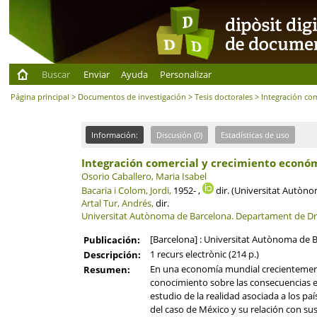
Buscar
Enviar
Ayuda
Personalizar
Página principal
>
Documentos de investigación
>
Tesis doctorales
> Integración co
Información:
Discusión (0)
Estadísticas de uso
Integración comercial y crecimiento econó
Osorio Caballero, Maria Isabel
Bacaria i Colom, Jordi,
1952- ,
dir. (Universitat Autòn
Artal Tur, Andrés,
dir.
Universitat Autònoma de Barcelona.
Departament de Dret
[Barcelona] : Universitat Autònoma de 
Publicación:
1 recurs electrònic (214 p.)
Descripción:
En una economía mundial crecientemente 
Resumen:
conocimiento sobre las consecuencias ec
estudio de la realidad asociada a los pa
del caso de México y su relación con su