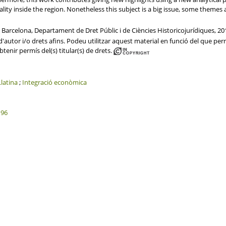
lity inside the region. Nonetheless this subject is a big issue, some themes a
 Barcelona, Departament de Dret Públic i de Ciències Historicojurídiques, 20
'autor i/o drets afins. Podeu utilitzar aquest material en funció del que perme
btenir permís del(s) titular(s) de drets.
latina
;
Integració econòmica
196