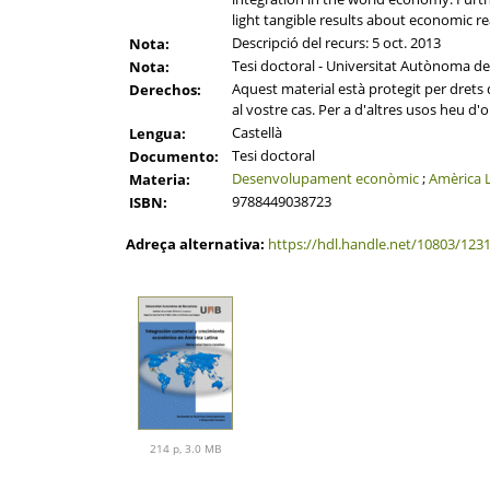
light tangible results about economic rea
Descripció del recurs: 5 oct. 2013
Nota:
Tesi doctoral - Universitat Autònoma de
Nota:
Aquest material està protegit per drets d
Derechos:
al vostre cas. Per a d'altres usos heu d'o
Castellà
Lengua:
Tesi doctoral
Documento:
Desenvolupament econòmic
;
Amèrica L
Materia:
9788449038723
ISBN:
Adreça alternativa:
https://hdl.handle.net/10803/123
214 p, 3.0 MB