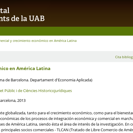
mercial y crecimiento económico en América Latina
Cita bibliog
mico en América Latina
oma de Barcelona. Departament d'Economia Aplicada)
 Públic i de Ciències Historicojurídiques
Barcelona, 2013
globalizada, tanto para el crecimiento económico, como para el bienestar s
onómicas de los procesos de integración económica y comercial en marcha. P
íses de América Latina, siendo ésta el área de interés de la investigación. En
s principales socios comerciales - TLCAN (Tratado de Libre Comercio de Amé