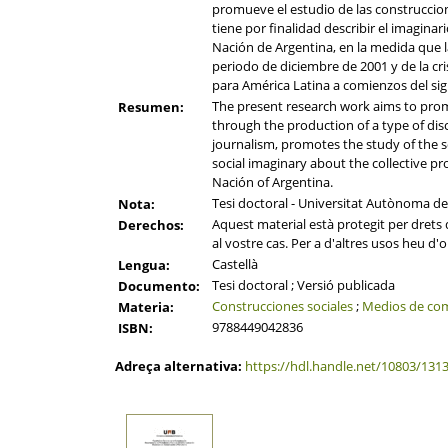
promueve el estudio de las construccion
tiene por finalidad describir el imaginari
Nación de Argentina, en la medida que la
periodo de diciembre de 2001 y de la cr
para América Latina a comienzos del sig
The present research work aims to promo
Resumen:
through the production of a type of dis
journalism, promotes the study of the soc
social imaginary about the collective pro
Nación of Argentina.
Tesi doctoral - Universitat Autònoma d
Nota:
Aquest material està protegit per drets d
Derechos:
al vostre cas. Per a d'altres usos heu d'o
Castellà
Lengua:
Tesi doctoral ; Versió publicada
Documento:
Construcciones sociales
;
Medios de co
Materia:
9788449042836
ISBN:
Adreça alternativa:
https://hdl.handle.net/10803/131