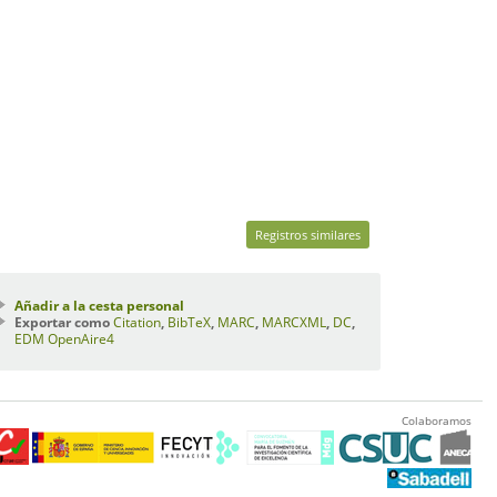
Registros similares
Añadir a la cesta personal
Exportar como
Citation
,
BibTeX
,
MARC
,
MARCXML
,
DC
,
EDM
OpenAire4
Colaboramos