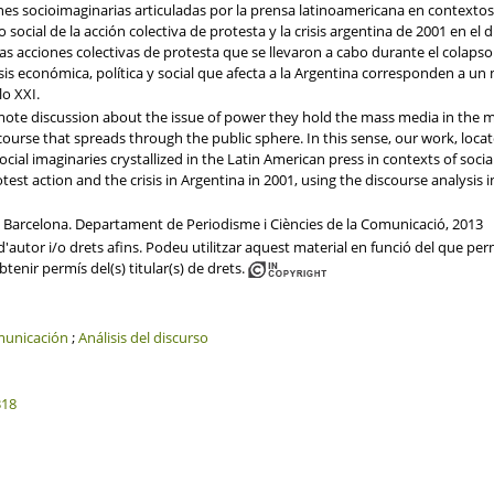
es socioimaginarias articuladas por la prensa latinoamericana en contextos d
o social de la acción colectiva de protesta y la crisis argentina de 2001 en el d
s acciones colectivas de protesta que se llevaron a cabo durante el colapso 
isis económica, política y social que afecta a la Argentina corresponden a 
lo XXI.
te discussion about the issue of power they hold the mass media in the mod
course that spreads through the public sphere. In this sense, our work, loca
ial imaginaries crystallized in the Latin American press in contexts of social
test action and the crisis in Argentina in 2001, using the discourse analysis
e Barcelona. Departament de Periodisme i Ciències de la Comunicació, 2013
'autor i/o drets afins. Podeu utilitzar aquest material en funció del que perme
btenir permís del(s) titular(s) de drets.
municación
;
Análisis del discurso
318