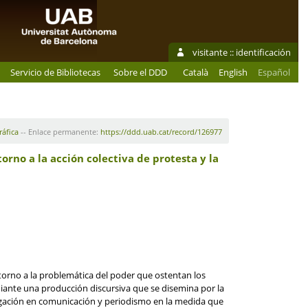
visitante ::
identificación
Servicio de Bibliotecas
Sobre el DDD
Català
English
Español
ráfica
-- Enlace permanente:
https://ddd.uab.cat/record/126977
orno a la acción colectiva de protesta y la
 torno a la problemática del poder que ostentan los
diante una producción discursiva que se disemina por la
stigación en comunicación y periodismo en la medida que