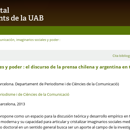
nicación, imaginarios sociales y poder :
Cita bibliog
 y poder : el discurso de la prensa chilena y argentina en t
arcelona. Departament de Periodisme i de Ciències de la Comunicació)
iodisme i de Ciències de la Comunicació
Barcelona, 2013
 propone como un espacio para la discusión teórica y desarrollo empírico en
oderna y su capacidad para articular y cristalizar imaginarios sociales me
ajo doctoral en un sentido general busca ser un aporte al campo de la inve