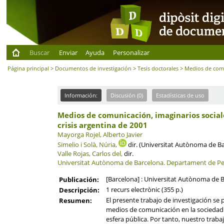
Buscar
Enviar
Ayuda
Personalizar
Página principal
>
Documentos de investigación
>
Tesis doctorales
> Medios de comu
Información:
Discusión (0)
Estadísticas de uso
Medios de comunicación, imaginarios sociales
crisis argentina de 2001
Mayorga Rojel, Alberto Javier
Simelio i Solà, Núria,
dir. (Universitat Autònoma de B
Valle Rojas, Carlos del,
dir.
Universitat Autònoma de Barcelona.
Departament de Per
[Barcelona] : Universitat Autònoma de 
Publicación:
1 recurs electrònic (355 p.)
Descripción:
El presente trabajo de investigación se
Resumen:
medios de comunicación en la sociedad m
esfera pública. Por tanto, nuestro trab