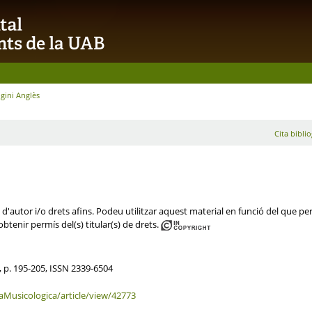
igini Anglès
Cita biblio
d'autor i/o drets afins. Podeu utilitzar aquest material en funció del que perm
obtenir permís del(s) titular(s) de drets.
, p. 195-205, ISSN 2339-6504
aMusicologica/article/view/42773