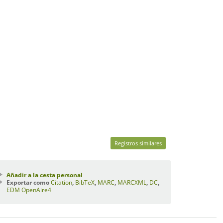
Registros similares
Añadir a la cesta personal
Exportar como
Citation
,
BibTeX
,
MARC
,
MARCXML
,
DC
,
EDM
OpenAire4