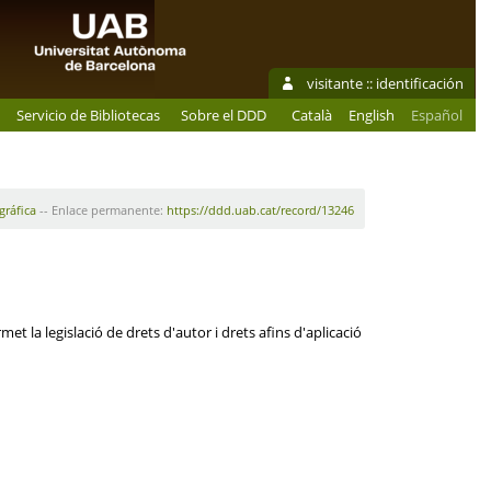
visitante ::
identificación
Servicio de Bibliotecas
Sobre el DDD
Català
English
Español
gráfica
-- Enlace permanente:
https://ddd.uab.cat/record/13246
et la legislació de drets d'autor i drets afins d'aplicació