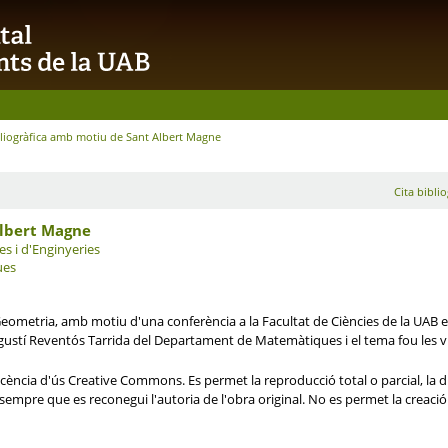
bliogràfica amb motiu de Sant Albert Magne
Cita biblio
Albert Magne
es i d'Enginyeries
ues
 Geometria, amb motiu d'una conferència a la Facultat de Ciències de la UAB e
Agustí Reventós Tarrida del Departament de Matemàtiques i el tema fou les vi
ència d'ús Creative Commons. Es permet la reproducció total o parcial, la di
i sempre que es reconegui l'autoria de l'obra original. No es permet la creaci