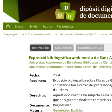
Buscar
Enviar
Ayuda
Personalizar
Página principal
>
Documentos gráficos y multimedia
>
Páginas web
> Exposició bi
Información:
Discusión (0)
Estadísticas de uso
Exposició bibliogràfica amb motiu de Sant 
Universitat Autònoma de Barcelona.
Biblioteca de Ciènci
Universitat Autònoma de Barcelona.
Servei de Biblioteq
2004
Fecha:
Exposició bibliogràfica sobre llibres de
Resumen:
conferència fou a càrrec del professor 
d'Euclides.
Aquest document està subjecte a una llic
Derechos:
que no sigui amb finalitats comercials, 
Pàgines web
Documento:
Geometria
;
Euclides
Materia: