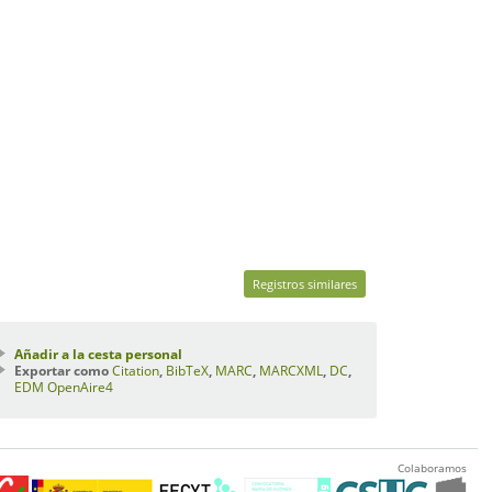
Registros similares
Añadir a la cesta personal
Exportar como
Citation
,
BibTeX
,
MARC
,
MARCXML
,
DC
,
EDM
OpenAire4
Colaboramos