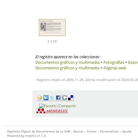
3.9 KB
El registro aparece en las colecciones:
Documentos gráficos y multimedia
>
Fotografías
>
Expos
Documentos gráficos y multimedia
>
Páginas web
Registro creado el 2006-11-29, última modificación el 2024-05-2
Depósito Digital de Documentos de la UAB ::
Buscar
::
Enviar
::
Personalizar
::
Ayuda
Powered by
Invenio
v1.1.6