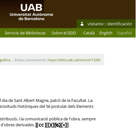
visitante ::
identificación
Servicio de Bibliotecas
Sobre el DDD
Català
English
Español
gráfica
-- Enlace permanente:
https://ddd.uab.cat/record/13281
l dia de Sant Albert Magne, patró de la Facultat. La
cissituds històriques del 5è postulat dels Elements
stribució, i la comunicació pública de l'obra, sempre
ó d'obres derivades.