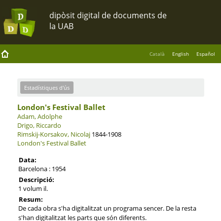
Català
English
Español
Estadístiques d'ús
London's Festival Ballet
Adam, Adolphe
Drigo, Riccardo
Rimskij-Korsakov, Nicolaj
1844-1908
London's Festival Ballet
Data:
Barcelona : 1954
Descripció:
1 volum il.
Resum:
De cada obra s'ha digitalitzat un programa sencer. De la resta
s'han digitalitzat les parts que són diferents.