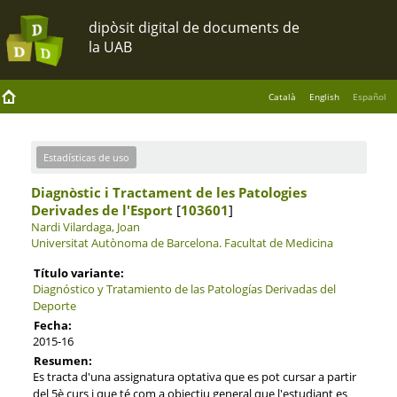
Català
English
Español
Estadísticas de uso
Diagnòstic i Tractament de les Patologies
Derivades de l'Esport
[
103601
]
Nardi Vilardaga, Joan
Universitat Autònoma de Barcelona.
Facultat de Medicina
Título variante:
Diagnóstico y Tratamiento de las Patologías Derivadas del
Deporte
Fecha:
2015-16
Resumen:
Es tracta d'una assignatura optativa que es pot cursar a partir
del 5è curs i que té com a objectiu general que l'estudiant es