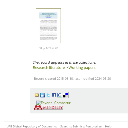
30 p, 659.4 KB
The record appears in these collections:
Research literature
>
Working papers
Record created 2015-08-10, last modified 2024-05-20
UAB Digital Repository of Documents ::
Search
::
Submit
::
Personalize
::
Help