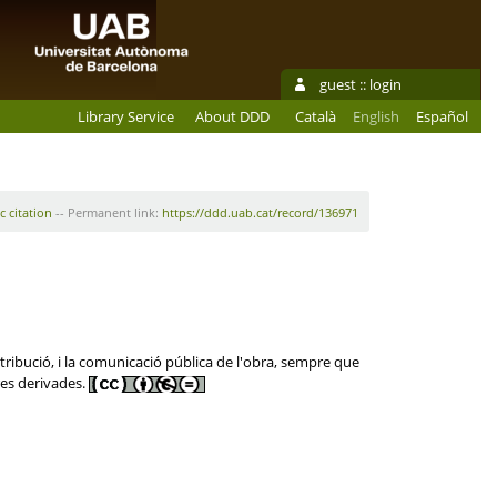
guest ::
login
Library Service
About DDD
Català
English
Español
c citation
-- Permanent link:
https://ddd.uab.cat/record/136971
tribució, i la comunicació pública de l'obra, sempre que
res derivades.