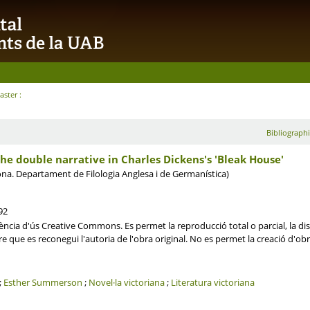
ster :
Bibliographi
the double narrative in Charles Dickens's 'Bleak House'
na. Departament de Filologia Anglesa i de Germanística)
92
ncia d'ús Creative Commons. Es permet la reproducció total o parcial, la dis
re que es reconegui l'autoria de l'obra original. No es permet la creació d'ob
;
Esther Summerson
;
Novel·la victoriana
;
Literatura victoriana