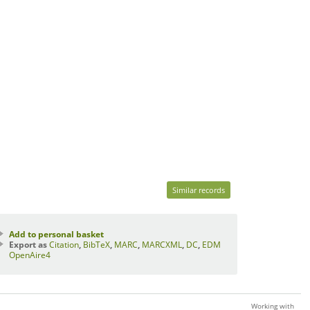
Similar records
Add to personal basket
Export as
Citation
,
BibTeX
,
MARC
,
MARCXML
,
DC
,
EDM
OpenAire4
Working with