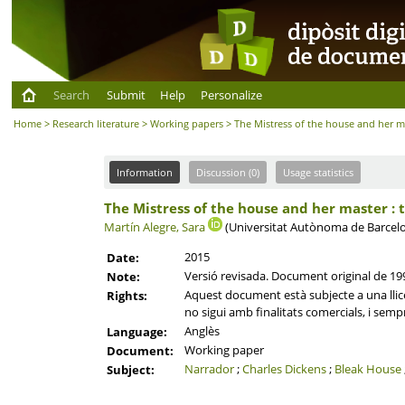
Search
Submit
Help
Personalize
Home
>
Research literature
>
Working papers
> The Mistress of the house and her ma
Information
Discussion (0)
Usage statistics
The Mistress of the house and her master : 
Martín Alegre, Sara
(Universitat Autònoma de Barcelo
2015
Date:
Versió revisada. Document original de 19
Note:
Aquest document està subjecte a una llicè
Rights:
no sigui amb finalitats comercials, i semp
Anglès
Language:
Working paper
Document:
Narrador
;
Charles Dickens
;
Bleak House
Subject: