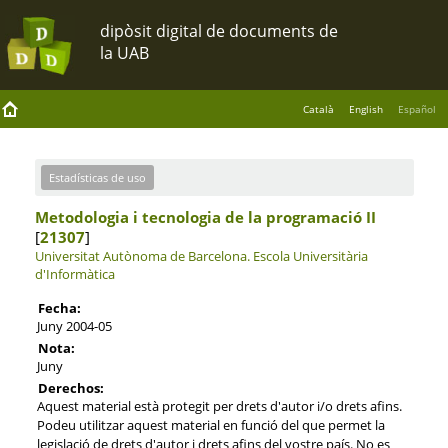
Català
English
Español
Estadísticas de uso
Metodologia i tecnologia de la programació II
[
21307
]
Universitat Autònoma de Barcelona.
Escola Universitària
d'Informàtica
Fecha:
Juny 2004-05
Nota:
Juny
Derechos:
Aquest material està protegit per drets d'autor i/o drets afins.
Podeu utilitzar aquest material en funció del que permet la
legislació de drets d'autor i drets afins del vostre país. No es