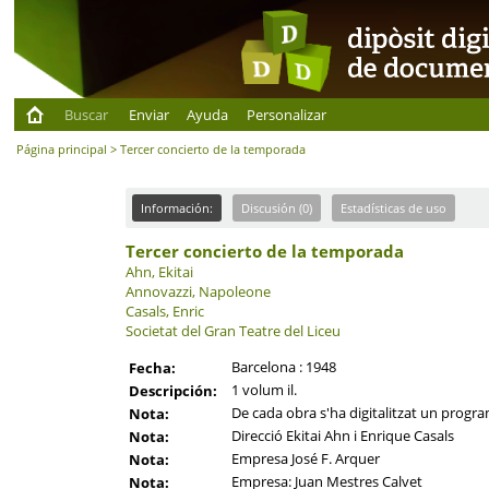
Buscar
Enviar
Ayuda
Personalizar
Página principal
> Tercer concierto de la temporada
Información:
Discusión (0)
Estadísticas de uso
Tercer concierto de la temporada
Ahn, Ekitai
Annovazzi, Napoleone
Casals, Enric
Societat del Gran Teatre del Liceu
Barcelona : 1948
Fecha:
1 volum il.
Descripción:
De cada obra s'ha digitalitzat un program
Nota:
Direcció Ekitai Ahn i Enrique Casals
Nota:
Empresa José F. Arquer
Nota:
Empresa: Juan Mestres Calvet
Nota: