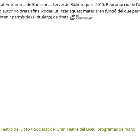
sitat Autònoma de Barcelona. Servei de Biblioteques, 2015. Reproducció de l'or
'autor i/o drets afins. Podeu utilitzar aquest material en funció del que perme
btenir permís del(s) titular(s) de drets.
 Teatro del Liceo
>
Societat del Gran Teatre del Liceu, programas de mano