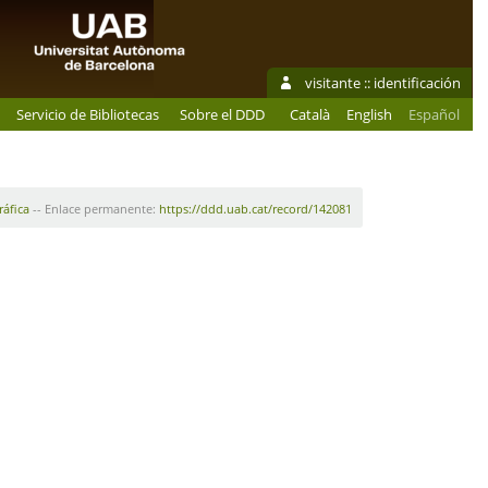
visitante ::
identificación
Servicio de Bibliotecas
Sobre el DDD
Català
English
Español
ráfica
-- Enlace permanente:
https://ddd.uab.cat/record/142081