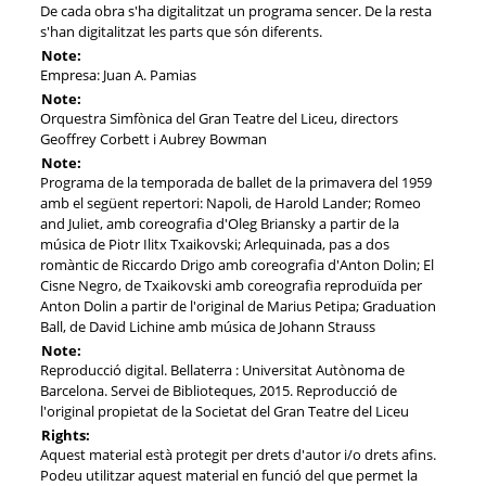
De cada obra s'ha digitalitzat un programa sencer. De la resta
s'han digitalitzat les parts que són diferents.
Note:
Empresa: Juan A. Pamias
Note:
Orquestra Simfònica del Gran Teatre del Liceu, directors
Geoffrey Corbett i Aubrey Bowman
Note:
Programa de la temporada de ballet de la primavera del 1959
amb el següent repertori: Napoli, de Harold Lander; Romeo
and Juliet, amb coreografia d'Oleg Briansky a partir de la
música de Piotr Ilitx Txaikovski; Arlequinada, pas a dos
romàntic de Riccardo Drigo amb coreografia d'Anton Dolin; El
Cisne Negro, de Txaikovski amb coreografia reproduïda per
Anton Dolin a partir de l'original de Marius Petipa; Graduation
Ball, de David Lichine amb música de Johann Strauss
Note:
Reproducció digital. Bellaterra : Universitat Autònoma de
Barcelona. Servei de Biblioteques, 2015. Reproducció de
l'original propietat de la Societat del Gran Teatre del Liceu
Rights:
Aquest material està protegit per drets d'autor i/o drets afins.
Podeu utilitzar aquest material en funció del que permet la