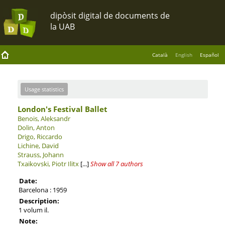
Català
English
Español
Usage statistics
London's Festival Ballet
Benois, Aleksandr
Dolin, Anton
Drigo, Riccardo
Lichine, David
Strauss, Johann
Txaikovski, Piotr Ilitx
[...]
Show all 7 authors
Date:
Barcelona : 1959
Description:
1 volum il.
Note: