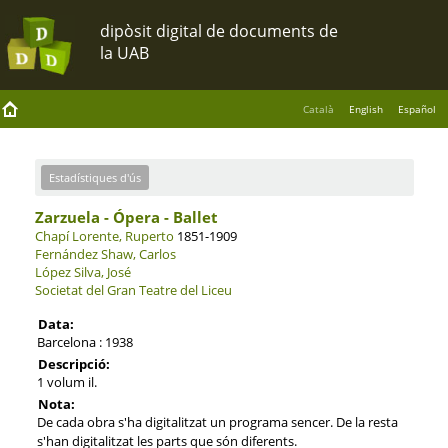
Català
English
Español
Estadístiques d'ús
Zarzuela - Ópera - Ballet
Chapí Lorente, Ruperto
1851-1909
Fernández Shaw, Carlos
López Silva, José
Societat del Gran Teatre del Liceu
Data:
Barcelona : 1938
Descripció:
1 volum il.
Nota:
De cada obra s'ha digitalitzat un programa sencer. De la resta
s'han digitalitzat les parts que són diferents.