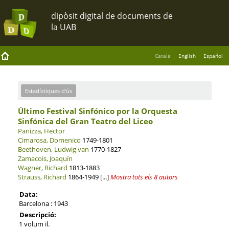
Català
English
Español
Estadístiques d'ús
Último Festival Sinfónico por la Orquesta
Sinfónica del Gran Teatro del Liceo
Panizza, Hector
Cimarosa, Domenico
1749-1801
Beethoven, Ludwig van
1770-1827
Zamacois, Joaquín
Wagner, Richard
1813-1883
Strauss, Richard
1864-1949
[...]
Mostra tots els 8 autors
Data:
Barcelona : 1943
Descripció:
1 volum il.