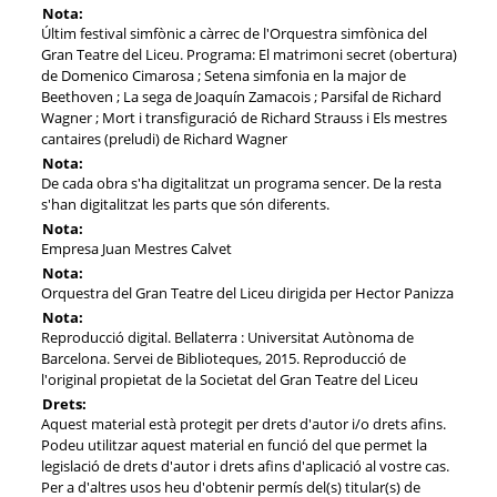
Nota:
Últim festival simfònic a càrrec de l'Orquestra simfònica del
Gran Teatre del Liceu. Programa: El matrimoni secret (obertura)
de Domenico Cimarosa ; Setena simfonia en la major de
Beethoven ; La sega de Joaquín Zamacois ; Parsifal de Richard
Wagner ; Mort i transfiguració de Richard Strauss i Els mestres
cantaires (preludi) de Richard Wagner
Nota:
De cada obra s'ha digitalitzat un programa sencer. De la resta
s'han digitalitzat les parts que són diferents.
Nota:
Empresa Juan Mestres Calvet
Nota:
Orquestra del Gran Teatre del Liceu dirigida per Hector Panizza
Nota:
Reproducció digital. Bellaterra : Universitat Autònoma de
Barcelona. Servei de Biblioteques, 2015. Reproducció de
l'original propietat de la Societat del Gran Teatre del Liceu
Drets:
Aquest material està protegit per drets d'autor i/o drets afins.
Podeu utilitzar aquest material en funció del que permet la
legislació de drets d'autor i drets afins d'aplicació al vostre cas.
Per a d'altres usos heu d'obtenir permís del(s) titular(s) de