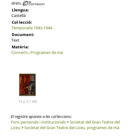
drets.
Llengua:
Castellà
Col·lecció:
Temporada 1943-1944
Document:
Text
Matèria:
Concerts
;
Programes de mà
19 p, 3.7 MB
El registre apareix a les col·leccions:
Fons personals i institucionals
>
Societat del Gran Teatre del
Liceu
>
Societat del Gran Teatre del Liceu, programes de mà