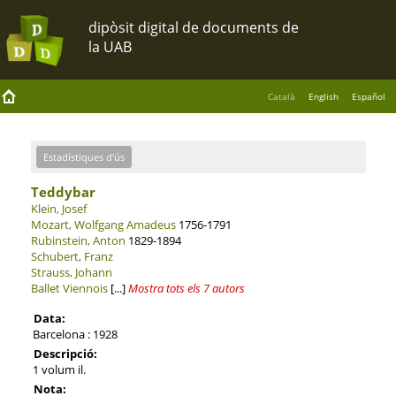
Català
English
Español
Estadístiques d'ús
Teddybar
Klein, Josef
Mozart, Wolfgang Amadeus
1756-1791
Rubinstein, Anton
1829-1894
Schubert, Franz
Strauss, Johann
Ballet Viennois
[...]
Mostra tots els 7 autors
Data:
Barcelona : 1928
Descripció:
1 volum il.
Nota: