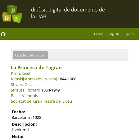
Català
English
Español
Estadísticas de uso
La Princesa de Tagran
Klein, Josef
Rimskij-Korsakov, Nicolaj
1844-1908
Straus, Oscar
Strauss, Richard
1864-1949
Ballet Viennois
Societat del Gran Teatre del Liceu
Fecha:
Barcelona : 1928
Descripción:
1 volum il.
Nota: