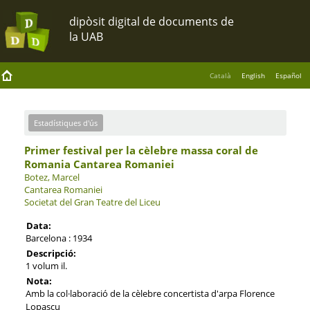
Català
English
Español
Estadístiques d'ús
Primer festival per la cèlebre massa coral de
Romania Cantarea Romaniei
Botez, Marcel
Cantarea Romaniei
Societat del Gran Teatre del Liceu
Data:
Barcelona : 1934
Descripció:
1 volum il.
Nota:
Amb la col·laboració de la cèlebre concertista d'arpa Florence
Lopascu