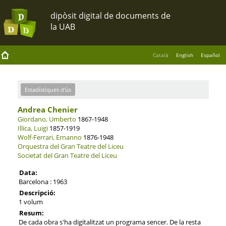
Català
English
Español
Estadístiques d'ús
Andrea Chenier
Giordano, Umberto
1867-1948
Illica, Luigi
1857-1919
Wolf-Ferrari, Ernanno
1876-1948
Orquestra del Gran Teatre del Liceu
Societat del Gran Teatre del Liceu
Data:
Barcelona : 1963
Descripció:
1 volum
Resum:
De cada obra s'ha digitalitzat un programa sencer. De la resta