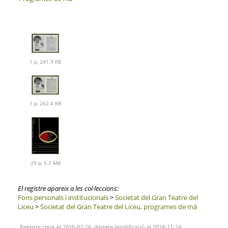
1 p, 241.9 KB
1 p, 262.4 KB
29 p, 5.2 MB
El registre apareix a les col·leccions:
Fons personals i institucionals
>
Societat del Gran Teatre del
Liceu
>
Societat del Gran Teatre del Liceu, programes de mà
Registre creat el 2016-02-16, darrera modificació el 2024-11-24