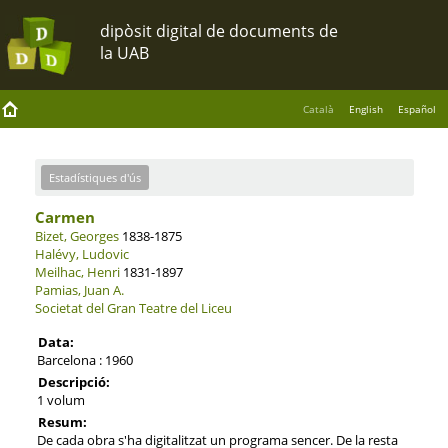
Català
English
Español
Estadístiques d'ús
Carmen
Bizet, Georges
1838-1875
Halévy, Ludovic
Meilhac, Henri
1831-1897
Pamias, Juan A.
Societat del Gran Teatre del Liceu
Data:
Barcelona : 1960
Descripció:
1 volum
Resum:
De cada obra s'ha digitalitzat un programa sencer. De la resta