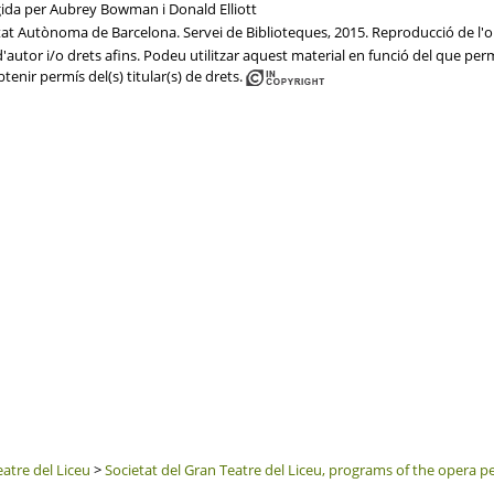
igida per Aubrey Bowman i Donald Elliott
itat Autònoma de Barcelona. Servei de Biblioteques, 2015. Reproducció de l'or
autor i/o drets afins. Podeu utilitzar aquest material en funció del que permet
btenir permís del(s) titular(s) de drets.
eatre del Liceu
>
Societat del Gran Teatre del Liceu, programs of the opera 