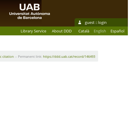
guest ::
login
Library Service
About DDD
Català
English
Español
c citation
-- Permanent link:
https://ddd.uab.cat/record/146493