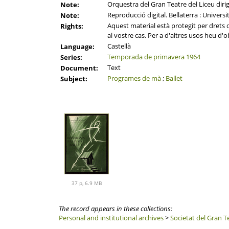
Orquestra del Gran Teatre del Liceu dir
Note:
Reproducció digital. Bellaterra : Univers
Note:
Aquest material està protegit per drets d'
Rights:
al vostre cas. Per a d'altres usos heu d'o
Castellà
Language:
Temporada de primavera 1964
Series:
Text
Document:
Programes de mà
;
Ballet
Subject:
37 p, 6.9 MB
The record appears in these collections:
Personal and institutional archives
>
Societat del Gran T