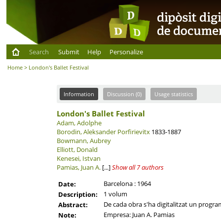
Search
Submit
Help
Personalize
Home
> London's Ballet Festival
Information
Discussion (0)
Usage statistics
London's Ballet Festival
Adam, Adolphe
Borodin, Aleksander Porfirievitx
1833-1887
Bowmann, Aubrey
Elliott, Donald
Kenesei, Istvan
Pamias, Juan A.
[...]
Show all 7 authors
Barcelona : 1964
Date:
1 volum
Description:
De cada obra s'ha digitalitzat un program
Abstract:
Empresa: Juan A. Pamias
Note: