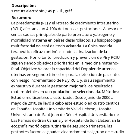
Descripción:
1 recurs electrònic (149 p.) : il., gràf
Resumen:
La preeclampsia (PE) y el retraso de crecimiento intrauterino
(RCIU) afectan a un 4-10% de todas las gestaciones. A pesar de
ser las causas principales de parto prematuro yatrogéno y
morbilidad materna en países desarrollados, su fisiopatología
multifactorial no está del todo aclarada. La única medida
terapéutica eficaz continúa siendo la finalización de la
gestación. Por lo tanto, predicción y prevención de PE y RCIU
siguen siendo objetivos prioritarios en la medicina materno-
fetal. Objetivo: Valorar la capacidad del Doppler de arterias
uterinas en segundo trimestre para la detección de pacientes
con riesgo incrementado de PE y RCIU y, si su seguimiento
exhaustivo durante la gestación mejoraría los resultados
maternofetales en una población no seleccionada. Métodos:
Estudio multicéntrico aleatorizado. Desde junio de 2006 a
mayo de 2010, se llevó a cabo este estudio en cuatro centros
en España: Hospital Universitario Vall d'Hebron, Hospital
Universistario de Sant Joan de Déu, Hospital Universitario de
Las Palmas de Gran Canaria y el Hospital de Son Llatzer. En la
ecografía morfólogica rutinaria de segundo trimestre, las
gestantes fueron asignadas aleatoriamente al grupo de estudio