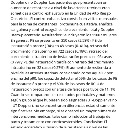
Doppler o no Doppler. Las pacientes que presentaban un
aumento de resistencia a nivel de las arterias uterinas eran
sometidas a control exhaustivo en la Unidad de Alto Riesgo
Obstétrico. El control exhaustivo consistía en visitas mensuales
para la toma de constantes , proteinuria cualitativa, analítica
sanguínea y control ecográfico de crecimiento fetal y Doppler
útero-placentario. Resultados: Se incluyeron los 11667 mujeres.
En general, PE se presentó en 350 casos (2,58%), PE de
instauración precoz ( 34s) en 48 casos (0. 41%), retraso del
crecimiento intrauterino en 722 casos (6,18%), retraso del
crecimiento intrauterino de instauración precoz en 93 casos
(0,79) y PE del instauración tardía con retraso del crecimiento
intrauterino en 32 casos (0,27%). El aumento de resitencia a
nivel de las arterias uterinas, considerado como aquel IP por
encima del p90, fue capaz de detectar el 59% de los casos de PE
de instauración precoz y el 60% de los casos de RCIU de
instauración precoz con una tasa de falsos positivos de 11. 1%.
Cuando se compararon los resultados perinatales y maternos
según grupo al que hubiesen sido asignadas (UT-Doppler vs no
- UT Doppler), no se encontraron diferencias estadísticamente
significativas. Sin embargo, si se observó un mayor número de
intervenciones médicas, tales como inducción al trabajo de
parto y tratamiento con corticoesteroides. Conclusión: El
estudio ecográfico rutinario de la resistencia a nivel de las