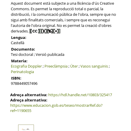
Aquest document està subjecte a una llicència d'ús Creative
Commons. Es permet la reproducció total o parcial, la
distribució, i la comunicació pública de l'obra, sempre que no
sigui amb finalitats comercials, i sempre que es reconegui
l'autoria de l'obra original. No es permet la creació d'obres
derivades.
Lengua:
Castellà
Documento:
Tesi doctoral ; Versió publicada
Materia:
Ecografia Doppler
;
Preeclàmpsia
;
Úter
;
Vasos sanguinis
;
Perinatologia
ISBN:
9788449057496
Adreça alternativa:
https://hdl.handle.net/10803/325417
Adreça alternativa:
https://www.educacion.gob.es/teseo/mostrarRef.do?
ref=1190655