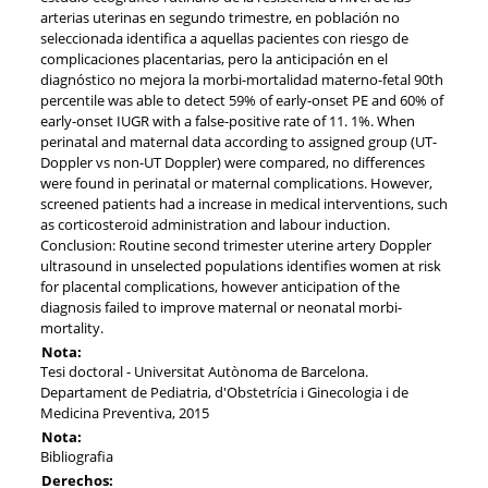
arterias uterinas en segundo trimestre, en población no
seleccionada identifica a aquellas pacientes con riesgo de
complicaciones placentarias, pero la anticipación en el
diagnóstico no mejora la morbi-mortalidad materno-fetal 90th
percentile was able to detect 59% of early-onset PE and 60% of
early-onset IUGR with a false-positive rate of 11. 1%. When
perinatal and maternal data according to assigned group (UT-
Doppler vs non-UT Doppler) were compared, no differences
were found in perinatal or maternal complications. However,
screened patients had a increase in medical interventions, such
as corticosteroid administration and labour induction.
Conclusion: Routine second trimester uterine artery Doppler
ultrasound in unselected populations identifies women at risk
for placental complications, however anticipation of the
diagnosis failed to improve maternal or neonatal morbi-
mortality.
Nota:
Tesi doctoral - Universitat Autònoma de Barcelona.
Departament de Pediatria, d'Obstetrícia i Ginecologia i de
Medicina Preventiva, 2015
Nota:
Bibliografia
Derechos: