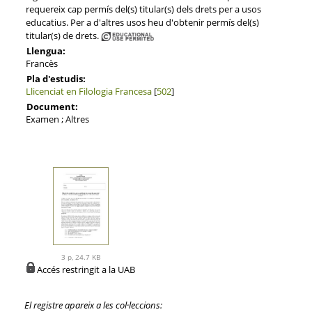
requereix cap permís del(s) titular(s) dels drets per a usos
educatius. Per a d'altres usos heu d'obtenir permís del(s)
titular(s) de drets.
Llengua:
Francès
Pla d'estudis:
Llicenciat en Filologia Francesa
[
502
]
Document:
Examen ; Altres
3 p, 24.7 KB
Accés restringit a la UAB
El registre apareix a les col·leccions: