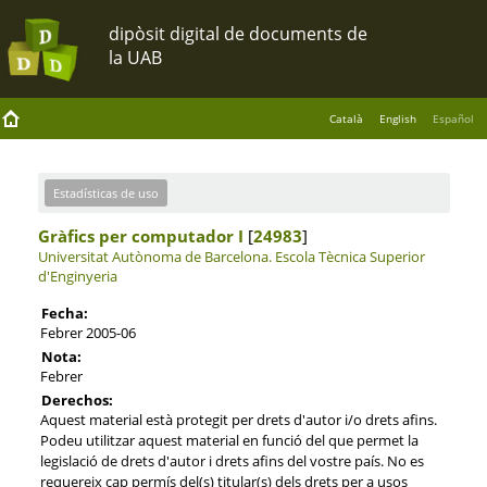
Català
English
Español
Estadísticas de uso
Gràfics per computador I
[
24983
]
Universitat Autònoma de Barcelona.
Escola Tècnica Superior
d'Enginyeria
Fecha:
Febrer 2005-06
Nota:
Febrer
Derechos:
Aquest material està protegit per drets d'autor i/o drets afins.
Podeu utilitzar aquest material en funció del que permet la
legislació de drets d'autor i drets afins del vostre país. No es
requereix cap permís del(s) titular(s) dels drets per a usos