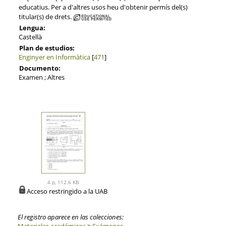
educatius. Per a d'altres usos heu d'obtenir permís del(s)
titular(s) de drets.
Lengua:
Castellà
Plan de estudios:
Enginyer en Informàtica
[
471
]
Documento:
Examen ; Altres
4 p, 112.6 KB
Acceso restringido a la UAB
El registro aparece en las colecciones: