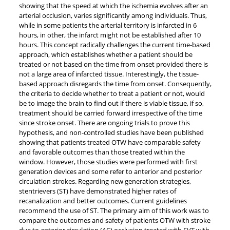
showing that the speed at which the ischemia evolves after an
arterial occlusion, varies significantly among individuals. Thus,
while in some patients the arterial territory is infarcted in 6
hours, in other, the infarct might not be established after 10
hours. This concept radically challenges the current time-based
approach, which establishes whether a patient should be
treated or not based on the time from onset provided there is
not a large area of infarcted tissue. Interestingly, the tissue-
based approach disregards the time from onset. Consequently,
the criteria to decide whether to treat a patient or not, would
be to image the brain to find out if there is viable tissue, if so,
treatment should be carried forward irrespective of the time
since stroke onset. There are ongoing trials to prove this
hypothesis, and non-controlled studies have been published
showing that patients treated OTW have comparable safety
and favorable outcomes than those treated within the
window. However, those studies were performed with first
generation devices and some refer to anterior and posterior
circulation strokes. Regarding new generation strategies,
stentrievers (ST) have demonstrated higher rates of
recanalization and better outcomes. Current guidelines
recommend the use of ST. The primary aim of this work was to
compare the outcomes and safety of patients OTW with stroke
due to anterior circulation (AC) occlusion treated with EVT with