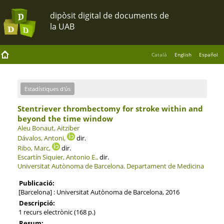
Català
English
Español
Estadístiques d'ús
Stentriever thrombectomy for stroke within and
beyond the time window
Aleu Bonaut, Aitziber
Dávalos, Antoni,
dir.
Ribo, Marc,
dir.
Escartín Siquier, Antonio E.,
dir.
Universitat Autònoma de Barcelona.
Departament de Medicina
Publicació:
[Barcelona] : Universitat Autònoma de Barcelona, 2016
Descripció:
1 recurs electrònic (168 p.)
Resum: