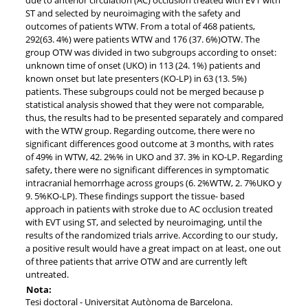
ST and selected by neuroimaging with the safety and
outcomes of patients WTW. From a total of 468 patients,
292(63. 4%) were patients WTW and 176 (37. 6%)OTW. The
group OTW was divided in two subgroups according to onset:
unknown time of onset (UKO) in 113 (24. 1%) patients and
known onset but late presenters (KO-LP) in 63 (13. 5%)
patients. These subgroups could not be merged because p
statistical analysis showed that they were not comparable,
thus, the results had to be presented separately and compared
with the WTW group. Regarding outcome, there were no
significant differences good outcome at 3 months, with rates
of 49% in WTW, 42. 2%% in UKO and 37. 3% in KO-LP. Regarding
safety, there were no significant differences in symptomatic
intracranial hemorrhage across groups (6. 2%WTW, 2. 7%UKO y
9. 5%KO-LP). These findings support the tissue- based
approach in patients with stroke due to AC occlusion treated
with EVT using ST, and selected by neuroimaging, until the
results of the randomized trials arrive. According to our study,
a positive result would have a great impact on at least, one out
of three patients that arrive OTW and are currently left
untreated.
Nota:
Tesi doctoral - Universitat Autònoma de Barcelona.