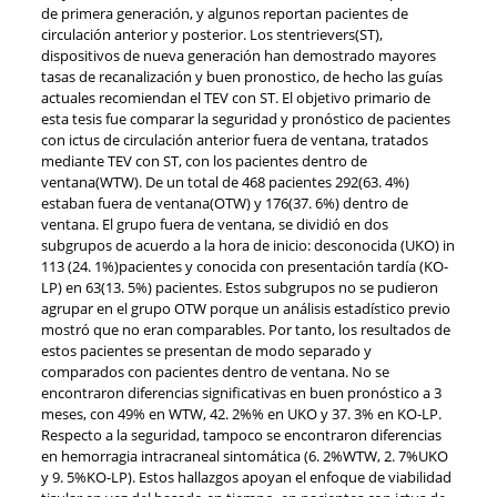
de primera generación, y algunos reportan pacientes de
circulación anterior y posterior. Los stentrievers(ST),
dispositivos de nueva generación han demostrado mayores
tasas de recanalización y buen pronostico, de hecho las guías
actuales recomiendan el TEV con ST. El objetivo primario de
esta tesis fue comparar la seguridad y pronóstico de pacientes
con ictus de circulación anterior fuera de ventana, tratados
mediante TEV con ST, con los pacientes dentro de
ventana(WTW). De un total de 468 pacientes 292(63. 4%)
estaban fuera de ventana(OTW) y 176(37. 6%) dentro de
ventana. El grupo fuera de ventana, se dividió en dos
subgrupos de acuerdo a la hora de inicio: desconocida (UKO) in
113 (24. 1%)pacientes y conocida con presentación tardía (KO-
LP) en 63(13. 5%) pacientes. Estos subgrupos no se pudieron
agrupar en el grupo OTW porque un análisis estadístico previo
mostró que no eran comparables. Por tanto, los resultados de
estos pacientes se presentan de modo separado y
comparados con pacientes dentro de ventana. No se
encontraron diferencias significativas en buen pronóstico a 3
meses, con 49% en WTW, 42. 2%% en UKO y 37. 3% en KO-LP.
Respecto a la seguridad, tampoco se encontraron diferencias
en hemorragia intracraneal sintomática (6. 2%WTW, 2. 7%UKO
y 9. 5%KO-LP). Estos hallazgos apoyan el enfoque de viabilidad