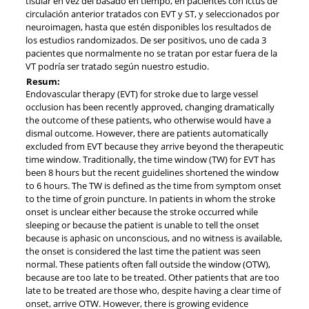
tisular en vez del basado en tiempo, en pacientes con ictus de
circulación anterior tratados con EVT y ST, y seleccionados por
neuroimagen, hasta que estén disponibles los resultados de
los estudios randomizados. De ser positivos, uno de cada 3
pacientes que normalmente no se tratan por estar fuera de la
VT podría ser tratado según nuestro estudio.
Resum:
Endovascular therapy (EVT) for stroke due to large vessel
occlusion has been recently approved, changing dramatically
the outcome of these patients, who otherwise would have a
dismal outcome. However, there are patients automatically
excluded from EVT because they arrive beyond the therapeutic
time window. Traditionally, the time window (TW) for EVT has
been 8 hours but the recent guidelines shortened the window
to 6 hours. The TW is defined as the time from symptom onset
to the time of groin puncture. In patients in whom the stroke
onset is unclear either because the stroke occurred while
sleeping or because the patient is unable to tell the onset
because is aphasic on unconscious, and no witness is available,
the onset is considered the last time the patient was seen
normal. These patients often fall outside the window (OTW),
because are too late to be treated. Other patients that are too
late to be treated are those who, despite having a clear time of
onset, arrive OTW. However, there is growing evidence