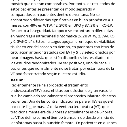
mostró que no eran comparables. Por tanto, los resultados de
estos pacientes se presentan de modo separado y
comparados con pacientes dentro de ventana. No se
encontraron diferencias significativas en buen pronóstico a 3
meses, con 49% en WTW, 42. 2%% en UKO y 37. 3% en KO-LP.
Respecto a la seguridad, tampoco se encontraron diferencias
en hemorragia intracraneal sintomática (6. 2%WTW, 2. 7%UKO
y 9. 5%KO-LP). Estos hallazgos apoyan el enfoque de viabilidad
tisular en vez del basado en tiempo, en pacientes con ictus de
circulación anterior tratados con EVT y ST, y seleccionados por
neuroimagen, hasta que estén disponibles los resultados de
los estudios randomizados. De ser positivos, uno de cada 3
pacientes que normalmente no se tratan por estar fuera de la
VT podría ser tratado según nuestro estudio.
Resum:
Recientemente se ha aprobado el tratamiento
endovascular(TEV) para el ictus por oclusión de gran vaso, lo
cual ha cambiado radicalmente el pronóstico infausto de estos
pacientes. Una de las contraindicaciones para el TEV es que el
paciente llegue más alá de la ventana terapéutica (VT), que
tradicionalmente era de 8 horas y actualmente es de 6 horas.
La VT se define como el tiempo transcurrido desde el inicio de
los síntomas hasta la punción femoral. En pacientes en quienes