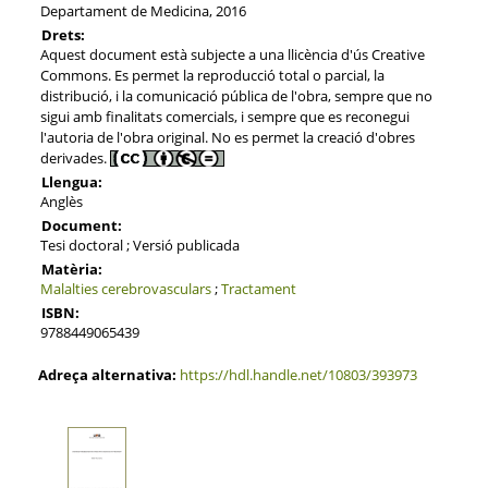
Departament de Medicina, 2016
Drets:
Aquest document està subjecte a una llicència d'ús Creative
Commons. Es permet la reproducció total o parcial, la
distribució, i la comunicació pública de l'obra, sempre que no
sigui amb finalitats comercials, i sempre que es reconegui
l'autoria de l'obra original. No es permet la creació d'obres
derivades.
Llengua:
Anglès
Document:
Tesi doctoral ; Versió publicada
Matèria:
Malalties cerebrovasculars
;
Tractament
ISBN:
9788449065439
Adreça alternativa:
https://hdl.handle.net/10803/393973