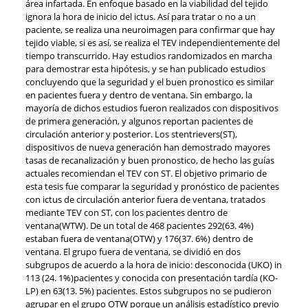
área infartada. En enfoque basado en la viabilidad del tejido
ignora la hora de inicio del ictus. Así para tratar o no a un
paciente, se realiza una neuroimagen para confirmar que hay
tejido viable, si es así, se realiza el TEV independientemente del
tiempo transcurrido. Hay estudios randomizados en marcha
para demostrar esta hipótesis, y se han publicado estudios
concluyendo que la seguridad y el buen pronostico es similar
en pacientes fuera y dentro de ventana. Sin embargo, la
mayoría de dichos estudios fueron realizados con dispositivos
de primera generación, y algunos reportan pacientes de
circulación anterior y posterior. Los stentrievers(ST),
dispositivos de nueva generación han demostrado mayores
tasas de recanalización y buen pronostico, de hecho las guías
actuales recomiendan el TEV con ST. El objetivo primario de
esta tesis fue comparar la seguridad y pronóstico de pacientes
con ictus de circulación anterior fuera de ventana, tratados
mediante TEV con ST, con los pacientes dentro de
ventana(WTW). De un total de 468 pacientes 292(63. 4%)
estaban fuera de ventana(OTW) y 176(37. 6%) dentro de
ventana. El grupo fuera de ventana, se dividió en dos
subgrupos de acuerdo a la hora de inicio: desconocida (UKO) in
113 (24. 1%)pacientes y conocida con presentación tardía (KO-
LP) en 63(13. 5%) pacientes. Estos subgrupos no se pudieron
agrupar en el grupo OTW porque un análisis estadístico previo