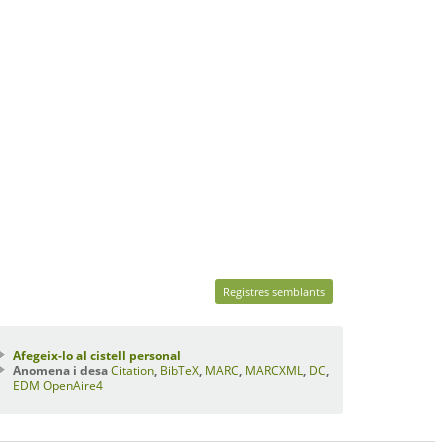
Registres semblants
Afegeix-lo al cistell personal
Anomena i desa
Citation
,
BibTeX
,
MARC
,
MARCXML
,
DC
,
EDM
OpenAire4