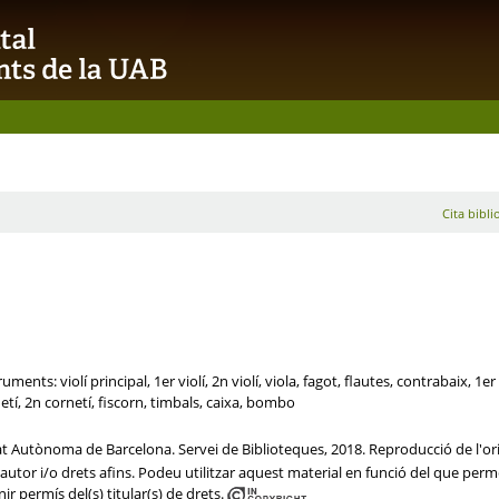
Cita bibli
ments: violí principal, 1er violí, 2n violí, viola, fagot, flautes, contrabaix, 1
í, 2n cornetí, fiscorn, timbals, caixa, bombo
tat Autònoma de Barcelona. Servei de Biblioteques, 2018. Reproducció de l'ori
utor i/o drets afins. Podeu utilitzar aquest material en funció del que permet 
ir permís del(s) titular(s) de drets.