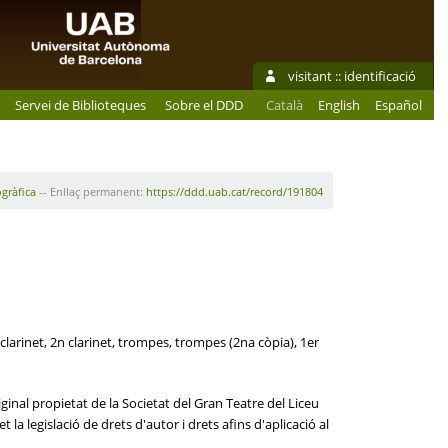
visitant ::
identificació
Servei de Biblioteques
Sobre el DDD
Català
English
Español
ogràfica
-- Enllaç permanent:
https://ddd.uab.cat/record/191804
er clarinet, 2n clarinet, trompes, trompes (2na còpia), 1er
ginal propietat de la Societat del Gran Teatre del Liceu
la legislació de drets d'autor i drets afins d'aplicació al