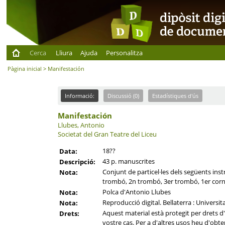
Cerca
Lliura
Ajuda
Personalitza
Pàgina inicial
> Manifestación
Informació:
Discussió (0)
Estadístiques d'ús
Manifestación
Llubes, Antonio
Societat del Gran Teatre del Liceu
18??
Data:
43 p. manuscrites
Descripció:
Conjunt de particel·les dels següents instru
Nota:
trombó, 2n trombó, 3er trombó, 1er cornet
Polca d'Antonio Llubes
Nota:
Reproducció digital. Bellaterra : Universi
Nota:
Aquest material està protegit per drets d'a
Drets:
vostre cas. Per a d'altres usos heu d'obten