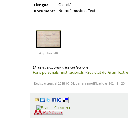
Castellà
Llengua:
Notació musical ; Text
Document:
43 p, 16.7 MB
El registre apareix a les col·leccions:
Fons personals i institucionals
>
Societat del Gran Teatre
Registre creat el 2018-07-04, darrera modificació el 2024-11-23