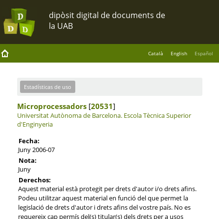
Català
English
Español
Estadísticas de uso
Microprocessadors
[
20531
]
Universitat Autònoma de Barcelona.
Escola Tècnica Superior
d'Enginyeria
Fecha:
Juny 2006-07
Nota:
Juny
Derechos:
Aquest material està protegit per drets d'autor i/o drets afins.
Podeu utilitzar aquest material en funció del que permet la
legislació de drets d'autor i drets afins del vostre país. No es
requereix cap permís del(s) titular(s) dels drets per a usos