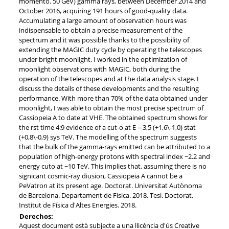
momento. 50 GeV) gamma rays, between December 2014 and
October 2016, acquiring 191 hours of good-quality data.
Accumulating a large amount of observation hours was
indispensable to obtain a precise measurement of the
spectrum and it was possible thanks to the possibility of
extending the MAGIC duty cycle by operating the telescopes
under bright moonlight. I worked in the optimization of
moonlight observations with MAGIC, both during the
operation of the telescopes and at the data analysis stage. I
discuss the details of these developments and the resulting
performance. With more than 70% of the data obtained under
moonlight, I was able to obtain the most precise spectrum of
Cassiopeia A to date at VHE. The obtained spectrum shows for
the rst time 4:9 evidence of a cut-o at E = 3,5 (+1,6\-1,0) stat
(+0,8\-0,9) sys TeV. The modelling of the spectrum suggests
that the bulk of the gamma-rays emitted can be attributed to a
population of high-energy protons with spectral index ~2.2 and
energy cuto at ~10 TeV. This implies that, assuming there is no
signicant cosmic-ray diusion, Cassiopeia A cannot be a
PeVatron at its present age. Doctorat. Universitat Autònoma
de Barcelona. Departament de Física. 2018. Tesi. Doctorat.
Institut de Física d'Altes Energies. 2018.
Derechos:
Aquest document està subjecte a una llicència d'ús Creative