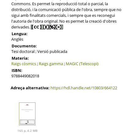
Commons. Es permet la reproducció total o parcial, la
distribució, i la comunicació pública de l'obra, sempre que no
sigui amb finalitats comercials, i sempre que es reconegui
l'autoria de l'obra original. No es permet la creació d'obres
derivades.
Lengua:
Anglès
Documento:
Tesi doctoral ; Versió publicada
Materia:
Raigs còsmics
;
Raigs gamma
;
MAGIC (Telescopi)
ISBN:
9788449082018
Adreça alternativa:
https://hdl.handle.net/10803/664122
165 p, 4.2 MB