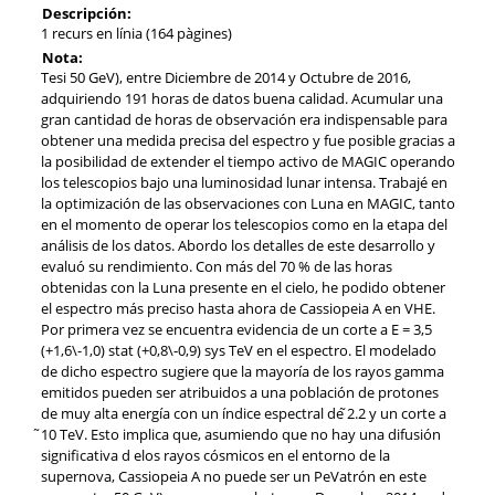
Descripción:
1 recurs en línia (164 pàgines)
Nota:
Tesi 50 GeV), entre Diciembre de 2014 y Octubre de 2016,
adquiriendo 191 horas de datos buena calidad. Acumular una
gran cantidad de horas de observación era indispensable para
obtener una medida precisa del espectro y fue posible gracias a
la posibilidad de extender el tiempo activo de MAGIC operando
los telescopios bajo una luminosidad lunar intensa. Trabajé en
la optimización de las observaciones con Luna en MAGIC, tanto
en el momento de operar los telescopios como en la etapa del
análisis de los datos. Abordo los detalles de este desarrollo y
evaluó su rendimiento. Con más del 70 % de las horas
obtenidas con la Luna presente en el cielo, he podido obtener
el espectro más preciso hasta ahora de Cassiopeia A en VHE.
Por primera vez se encuentra evidencia de un corte a E = 3,5
(+1,6\-1,0) stat (+0,8\-0,9) sys TeV en el espectro. El modelado
de dicho espectro sugiere que la mayoría de los rayos gamma
emitidos pueden ser atribuidos a una población de protones
de muy alta energía con un índice espectral de ̃2.2 y un corte a
̃10 TeV. Esto implica que, asumiendo que no hay una difusión
significativa d elos rayos cósmicos en el entorno de la
supernova, Cassiopeia A no puede ser un PeVatrón en este