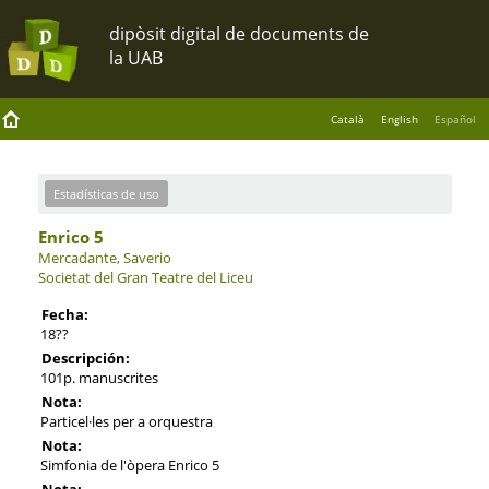
Català
English
Español
Estadísticas de uso
Enrico 5
Mercadante, Saverio
Societat del Gran Teatre del Liceu
Fecha:
18??
Descripción:
101p. manuscrites
Nota:
Particel·les per a orquestra
Nota:
Simfonia de l'òpera Enrico 5
Nota: