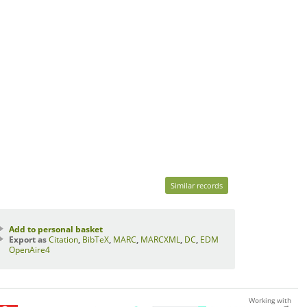
Similar records
Add to personal basket
Export as
Citation
,
BibTeX
,
MARC
,
MARCXML
,
DC
,
EDM
OpenAire4
Working with