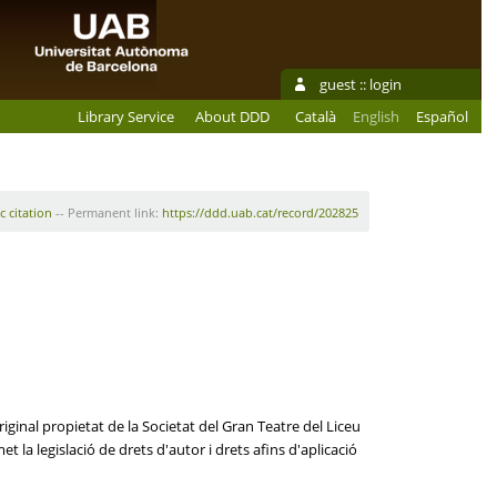
guest ::
login
Library Service
About DDD
Català
English
Español
c citation
-- Permanent link:
https://ddd.uab.cat/record/202825
iginal propietat de la Societat del Gran Teatre del Liceu
 la legislació de drets d'autor i drets afins d'aplicació