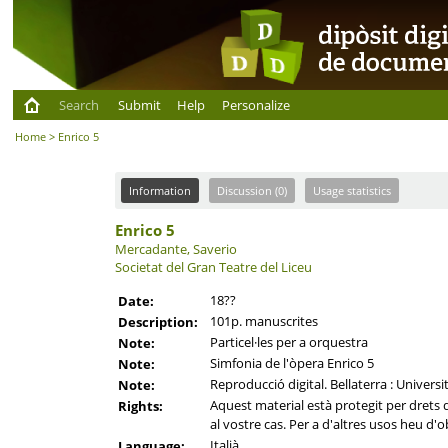
Search
Submit
Help
Personalize
Home
> Enrico 5
Information
Discussion (0)
Usage statistics
Enrico 5
Mercadante, Saverio
Societat del Gran Teatre del Liceu
18??
Date:
101p. manuscrites
Description:
Particel·les per a orquestra
Note:
Simfonia de l'òpera Enrico 5
Note:
Reproducció digital. Bellaterra : Univers
Note:
Aquest material està protegit per drets d'
Rights:
al vostre cas. Per a d'altres usos heu d'o
Italià
Language: