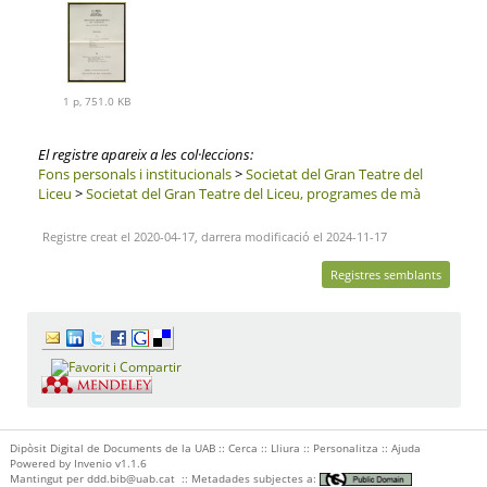
1 p, 751.0 KB
El registre apareix a les col·leccions:
Fons personals i institucionals
>
Societat del Gran Teatre del
Liceu
>
Societat del Gran Teatre del Liceu, programes de mà
Registre creat el 2020-04-17, darrera modificació el 2024-11-17
Registres semblants
Dipòsit Digital de Documents de la UAB ::
Cerca
::
Lliura
::
Personalitza
::
Ajuda
Powered by
Invenio
v1.1.6
Mantingut per
ddd.bib@uab.cat
::
Metadades subjectes a: