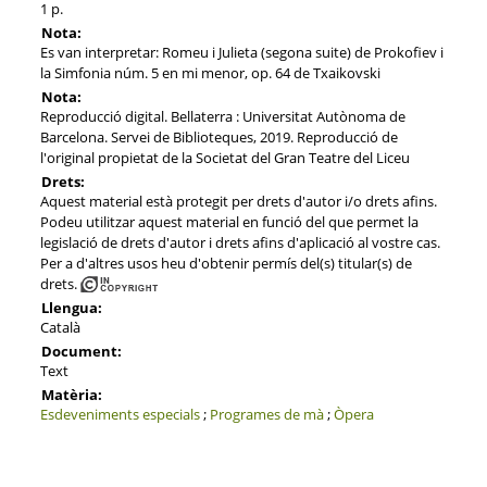
1 p.
Nota:
Es van interpretar: Romeu i Julieta (segona suite) de Prokofiev i
la Simfonia núm. 5 en mi menor, op. 64 de Txaikovski
Nota:
Reproducció digital. Bellaterra : Universitat Autònoma de
Barcelona. Servei de Biblioteques, 2019. Reproducció de
l'original propietat de la Societat del Gran Teatre del Liceu
Drets:
Aquest material està protegit per drets d'autor i/o drets afins.
Podeu utilitzar aquest material en funció del que permet la
legislació de drets d'autor i drets afins d'aplicació al vostre cas.
Per a d'altres usos heu d'obtenir permís del(s) titular(s) de
drets.
Llengua:
Català
Document:
Text
Matèria:
Esdeveniments especials
;
Programes de mà
;
Òpera