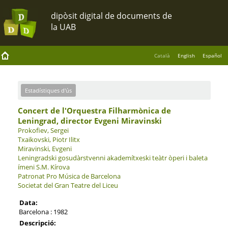
Català
English
Español
Estadístiques d'ús
Concert de l'Orquestra Filharmònica de
Leningrad, director Evgeni Miravinski
Prokofiev, Sergei
Txaikovski, Piotr Ilitx
Miravinski, Evgeni
Leningradski gosudàrstvenni akademítxeski teàtr òperi i baleta
ímeni S.M. Kírova
Patronat Pro Música de Barcelona
Societat del Gran Teatre del Liceu
Data:
Barcelona : 1982
Descripció: