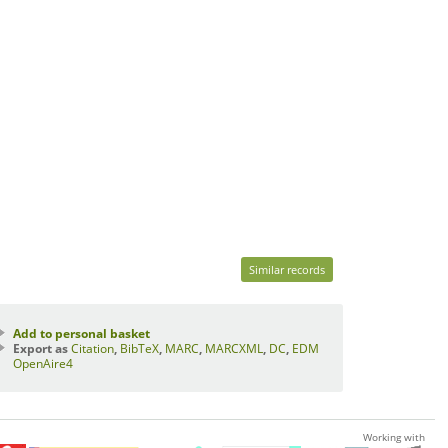
Similar records
Add to personal basket
Export as
Citation
,
BibTeX
,
MARC
,
MARCXML
,
DC
,
EDM
OpenAire4
Working with