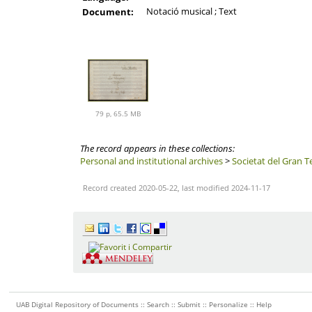
Notació musical ; Text
Document:
79 p, 65.5 MB
The record appears in these collections:
Personal and institutional archives
>
Societat del Gran T
Record created 2020-05-22, last modified 2024-11-17
UAB Digital Repository of Documents ::
Search
::
Submit
::
Personalize
::
Help