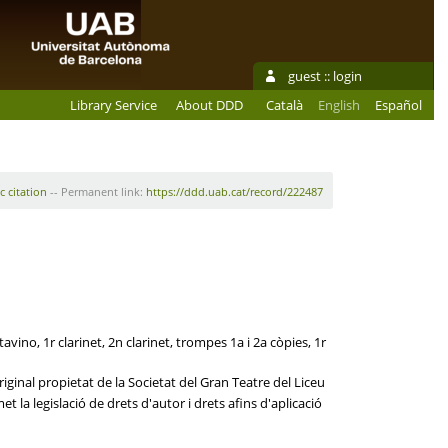
guest ::
login
Library Service
About DDD
Català
English
Español
c citation
-- Permanent link:
https://ddd.uab.cat/record/222487
tavino, 1r clarinet, 2n clarinet, trompes 1a i 2a còpies, 1r
iginal propietat de la Societat del Gran Teatre del Liceu
 la legislació de drets d'autor i drets afins d'aplicació