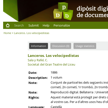
Search
Submit
Help
Personalize
Home
> Lanceros. Los velocipedistas
Information
Discussion (0)
Usage statistics
Lanceros. Los velocipedistas
Sala y Rafel, C.
Societat del Gran Teatre del Liceu
1886
Date:
1 volum
Description:
Conjunt de particel·les dels següents instr
Note:
cornetí, 2n cornetí, 1r trombó, 2n tromb
Reproducció digital. Bellaterra : Univers
Note:
Aquest material està protegit per drets d'
Rights:
al vostre cas. Per a d'altres usos heu d'o
Castellà
Language: