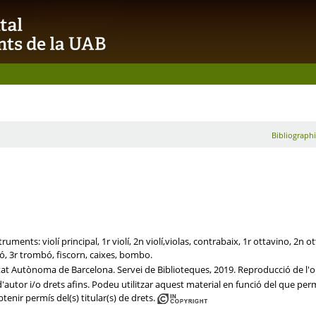
Bibliographi
uments: violí principal, 1r violí, 2n violí,violas, contrabaix, 1r ottavino, 2n ot
ó, 3r trombó, fiscorn, caixes, bombo.
itat Autònoma de Barcelona. Servei de Biblioteques, 2019. Reproducció de l'or
autor i/o drets afins. Podeu utilitzar aquest material en funció del que permet
btenir permís del(s) titular(s) de drets.