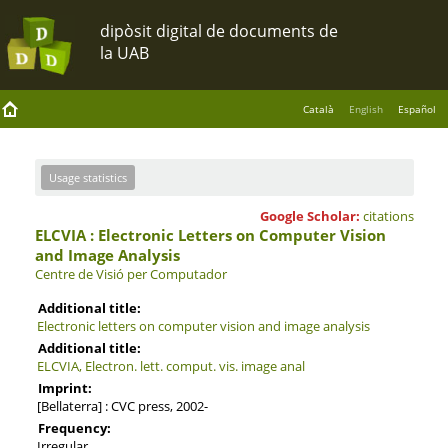
Català
English
Español
Usage statistics
Google Scholar:
citations
ELCVIA : Electronic Letters on Computer Vision
and Image Analysis
Centre de Visió per Computador
Additional title:
Electronic letters on computer vision and image analysis
Additional title:
ELCVIA, Electron. lett. comput. vis. image anal
Imprint:
[Bellaterra] : CVC press, 2002-
Frequency:
Irregular