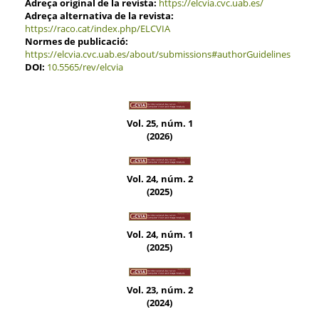
Adreça original de la revista:
https://elcvia.cvc.uab.es/
Adreça alternativa de la revista:
https://raco.cat/index.php/ELCVIA
Normes de publicació:
https://elcvia.cvc.uab.es/about/submissions#authorGuidelines
DOI:
10.5565/rev/elcvia
Vol. 25, núm. 1
(2026)
Vol. 24, núm. 2
(2025)
Vol. 24, núm. 1
(2025)
Vol. 23, núm. 2
(2024)