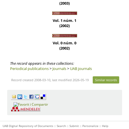
(2003)
Vol. 1 núm. 1
(2002)
Vol. 0 núm. 0
(2002)
The record appears in these collections:
Periodical publications
>
Journals
>
UAB journals
Record created 2008-03-10, last modified 2026-05-19
Similar records
UAB Digital Repository of Documents ::
Search
::
Submit
::
Personalize
::
Help