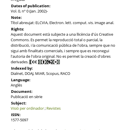
Dates of publication:
Vol. 0, nº 0 (Jan. 2002)-
Note:
Títol abreujat: ELCVIA, Electron. lett. comput. vis. image anal.
Rights:
Aquest document està subjecte a una llicència d'ús Creative
Commons. Es permet la reproducció total o parcial, la
distribució, i la comunicació pública de l'obra, sempre que no
sigui amb finalitats comercials, i sempre que es reconegui
l'autoria de l'obra original. No es permet la creació d'obres
derivades.
Indexed by:
Dialnet, DOAJ, MIAR, Scopus, RACO
Language:
Anglès
Document:
Publicació en sèrie
Subject:
Visió per ordinador
;
Revistes
ISSN:
1577-5097