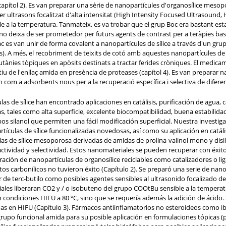
(capítol 2). Es van preparar una sèrie de nanopartícules d'organosílice meso
er ultrasons focalitzat d'alta intensitat (High Intensity Focused Ultrasound,
e a la temperatura. Tanmateix, es va trobar que el grup Boc era bastant esta
te no deixa de ser prometedor per futurs agents de contrast per a teràpies b
ac es van unir de forma covalent a nanopartícules de sílice a través d'un gru
. A més, el recobriment de teixits de cotó amb aquestes nanopartícules de sí
utànies tòpiques en apòsits destinats a tractar ferides cròniques. El medicam
iu de l'enllaç amida en presència de proteases (capítol 4). Es van preparar
com a adsorbents nous per a la recuperació específica i selectiva de diferent
as de sílice han encontrado aplicaciones en catálisis, purificación de agua, c
icas, tales como alta superficie, excelente biocompatibilidad, buena estabil
pos silanol que permiten una fácil modificación superficial. Nuestra investiga
rtículas de sílice funcionalizadas novedosas, así como su aplicación en catál
s de sílice mesoporosa derivadas de amidas de prolina-valinol mono y disili
ctividad y selectividad. Estos nanomateriales se pueden recuperar con éxito y 
ración de nanopartículas de organosílice reciclables como catalizadores o lig
os carbonílicos no tuvieron éxito (Capítulo 2). Se preparó una serie de na
 de terc-butilo como posibles agentes sensibles al ultrasonido focalizado de
les liberaran CO2 y / o isobuteno del grupo COOtBu sensible a la temperat
n condiciones HIFU a 80 ºC, sino que se requería además la adición de ácido
das en HIFU (Capítulo 3). Fármacos antiinflamatorios no esteroideos como i
n grupo funcional amida para su posible aplicación en formulaciones tópicas