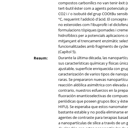
compostos carbonílics no van tenir èxit 
tert-butil èster com a agents potencials p
CO2 i / o isobutè del grup COOtBu sensibl
ºC, requerint l'addició d'àcid. El concep
no esteroides com l'ibuprofè i el diclofen
formulacions tòpiques (pomades i cremes)
hidrofòbics per a potencials aplicacions c
mitjançant el trencament enzimàtic select
funcionalitzades amb fragments de cyclen 
(Capítol 5).
Durante la última década, las nanopartícul
Resum:
sus características químicas y físicas ún
ajustable, superficie enriquecida con gru
caracterización de varios tipos de nanopa
raras. Se prepararon nuevas nanopartícula
reacción aldólica asimétrica con elevada a
contrario, nuestros esfuerzos en la prepa
fluoración enantioselectivas de compuest
periódicas que poseen grupos Boc y éster
HIFU). Se esperaba que estos nanomateria
bastante estable y no podía eliminarse e
agentes de contraste para terapias basa
a nanopartículas de sílice a través de u