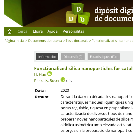
Cerca
Lliura
Ajuda
Personalitza
Pàgina inicial
>
Documents de recerca
>
Tesis doctorals
> Functionalized silica nanop
Informació:
Discussió (0)
Estadístiques d'ús
Functionalized silica nanoparticles for cat
Li, Hao
Pleixats, Roser
dir.
2020
Data:
Durant la darrera dècada, les nanopartícule
Resum:
característiques físiques i químiques úni
porus regulable, riquesa en grups silanol 
caracterització de diversos tipus de nanopa
preparar noves nanopartícules de sílice me
aldòlica asimètrica amb elevada activitat i
esforços en la preparació de nanopartícule