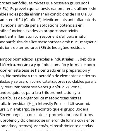
poroses periòdiques mixtes que posseïen grups Boc i
 HIFU). Es preveia que aquests nanomaterials alliberessin
ble i no es podia eliminar en condicions de HIFU a 80
asades en HIFU (Capítol 3). Medicaments antiinflamatoris
p funcional amida per a aplicacions potencials en
lice funcionalitzades va proporcionar teixits
ent antiinflamatori corresponent s'allibera in situ
 nanopartícules de sílice mesoporoses amb nucli magnètic
s ions de terres rares (RE) de les aigües residuals
ampos biomédicos, agrícolas e industriales . . . debido a
idad térmica, mecánica y química, tamaño y forma de poro
ción en esta tesis se ha centrado en la preparación y
isis, biomedicina y recuperación de elementos de tierras
ladas y se usaron como catalizadores reciclables para la
reutilizar hasta seis veces (Capítulo 2). Por el
andos quirales para la α-trifuorometilación y α-
nopartículas de organosilica mesoporosas mixtas
 alta intensidad (High Intensity Focused Ultrasound,
ura. Sin embargo, se encontró que el grupo Boc era
. Sin embargo, el concepto es prometedor para futuros
buprofeno y diclofenaco se unieron de forma covalente
 (pomadas y cremas). Además, el recubrimiento de telas