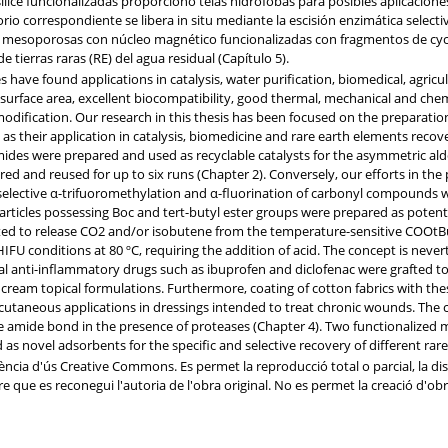
lice funcionalizadas proporcionó telas hidrófobas para posibles aplicacione
orio correspondiente se libera in situ mediante la escisión enzimática select
ice mesoporosas con núcleo magnético funcionalizadas con fragmentos de c
de tierras raras (RE) del agua residual (Capítulo 5).
es have found applications in catalysis, water purification, biomedical, agricu
h surface area, excellent biocompatibility, good thermal, mechanical and chem
modification. Our research in this thesis has been focused on the preparatio
ll as their application in catalysis, biomedicine and rare earth elements rec
mides were prepared and used as recyclable catalysts for the asymmetric aldol
ed and reused for up to six runs (Chapter 2). Conversely, our efforts in the 
ioselective α-trifuoromethylation and α-fluorination of carbonyl compounds w
ticles possessing Boc and tert-butyl ester groups were prepared as potenti
ted to release CO2 and/or isobutene from the temperature-sensitive COOtB
U conditions at 80 ºC, requiring the addition of acid. The concept is never
al anti-inflammatory drugs such as ibuprofen and diclofenac were grafted to
 cream topical formulations. Furthermore, coating of cotton fabrics with the
 cutaneous applications in dressings intended to treat chronic wounds. The 
he amide bond in the presence of proteases (Chapter 4). Two functionalized 
as novel adsorbents for the specific and selective recovery of different rar
ncia d'ús Creative Commons. Es permet la reproducció total o parcial, la dis
re que es reconegui l'autoria de l'obra original. No es permet la creació d'ob