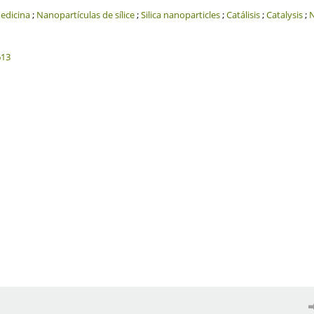
dicina
;
Nanopartículas de sílice
;
Silica nanoparticles
;
Catálisis
;
Catalysis
;
613