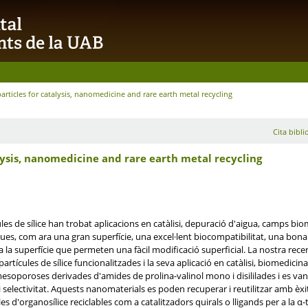
articles for catalysis, nanomedicine and rare earth metal recycling
Cita bibli
alysis, nanomedicine and rare earth metal recycling
s de sílice han trobat aplicacions en catàlisi, depuració d'aigua, camps biomèdi
ques, com ara una gran superfície, una excel·lent biocompatibilitat, una bona
a la superfície que permeten una fàcil modificació superficial. La nostra recer
rtícules de sílice funcionalitzades i la seva aplicació en catàlisi, biomedicin
soporoses derivades d'amides de prolina-valinol mono i disililades i es van ut
 selectivitat. Aquests nanomaterials es poden recuperar i reutilitzar amb èxit 
s d'organosílice reciclables com a catalitzadors quirals o lligands per a la α-