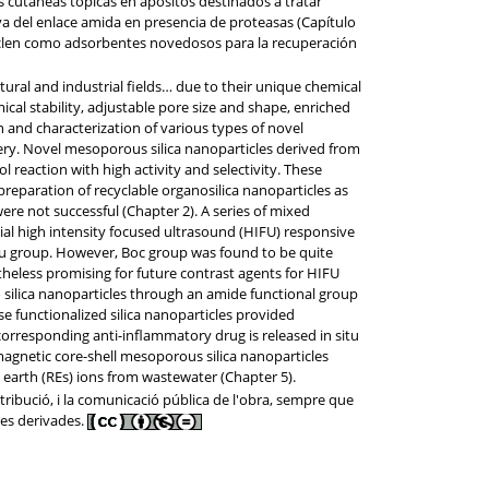
s cutáneas tópicas en apósitos destinados a tratar
iva del enlace amida en presencia de proteasas (Capítulo
yclen como adsorbentes novedosos para la recuperación
ltural and industrial fields… due to their unique chemical
ical stability, adjustable pore size and shape, enriched
n and characterization of various types of novel
overy. Novel mesoporous silica nanoparticles derived from
 reaction with high activity and selectivity. These
preparation of recyclable organosilica nanoparticles as
ere not successful (Chapter 2). A series of mixed
al high intensity focused ultrasound (HIFU) responsive
u group. However, Boc group was found to be quite
theless promising for future contrast agents for HIFU
 silica nanoparticles through an amide functional group
se functionalized silica nanoparticles provided
corresponding anti-inflammatory drug is released in situ
magnetic core-shell mesoporous silica nanoparticles
e earth (REs) ions from wastewater (Chapter 5).
tribució, i la comunicació pública de l'obra, sempre que
res derivades.