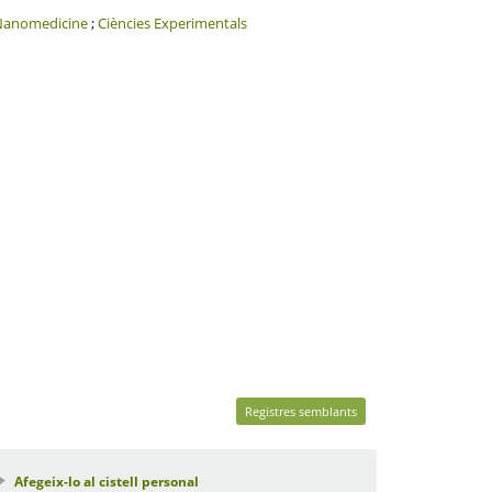
Nanomedicine
;
Ciències Experimentals
Registres semblants
Afegeix-lo al cistell personal