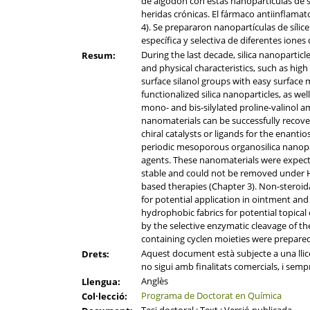
de algodón con estas nanopartículas de sí
heridas crónicas. El fármaco antiinflamat
4). Se prepararon nanopartículas de síl
específica y selectiva de diferentes iones 
During the last decade, silica nanoparticl
Resum:
and physical characteristics, such as hig
surface silanol groups with easy surface 
functionalized silica nanoparticles, as we
mono- and bis-silylated proline-valinol a
nanomaterials can be successfully recover
chiral catalysts or ligands for the enant
periodic mesoporous organosilica nanopar
agents. These nanomaterials were expec
stable and could not be removed under HIF
based therapies (Chapter 3). Non-steroid
for potential application in ointment and
hydrophobic fabrics for potential topical
by the selective enzymatic cleavage of t
containing cyclen moieties were prepared 
Aquest document està subjecte a una llicè
Drets:
no sigui amb finalitats comercials, i semp
Anglès
Llengua:
Programa de Doctorat en Química
Col·lecció: