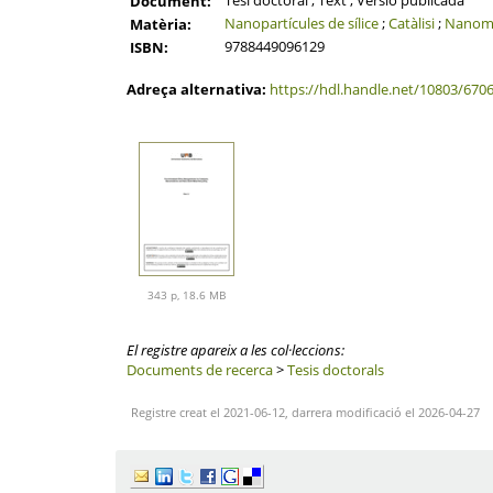
Tesi doctoral ; Text ; Versió publicada
Document:
Nanopartícules de sílice
;
Catàlisi
;
Nanome
Matèria:
9788449096129
ISBN:
Adreça alternativa:
https://hdl.handle.net/10803/670
343 p, 18.6 MB
El registre apareix a les col·leccions:
Documents de recerca
>
Tesis doctorals
Registre creat el 2021-06-12, darrera modificació el 2026-04-27