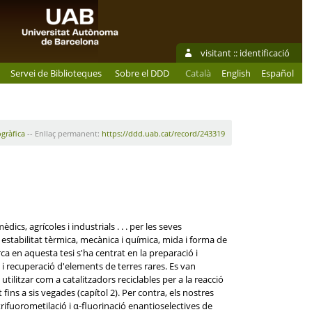
visitant ::
identificació
Servei de Biblioteques
Sobre el DDD
Català
English
Español
ogràfica
-- Enllaç permanent:
https://ddd.uab.cat/record/243319
cs, agrícoles i industrials . . . per les seves
 estabilitat tèrmica, mecànica i química, mida i forma de
ca en aquesta tesi s'ha centrat en la preparació i
a i recuperació d'elements de terres rares. Es van
ilitzar com a catalitzadors reciclables per a la reacció
fins a sis vegades (capítol 2). Per contra, els nostres
trifuorometilació i α-fluorinació enantioselectives de