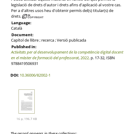
legislació de drets d'autor i drets afins d'aplicació al vostre cas.
Per a d'altres usos heu d'obtenir permís del(s) titular(s) de
drets.
Language:
Català
Document:
Capítol de llibre ; recerca ; Versió publicada
Published in:
Activitats per al desenvolupament de la competència digital docent
en el màster de formació del professorat
,
2022,
p. 17-32, ISBN
9788419506931
DOI:
10.36006/82002-1
16 p, 196.7 KB
The record appears in these collections: