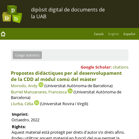
Català
English
Español
Usage statistics
Google Scholar:
citations
Propostes didàctiques per al desenvolupament
de la CDD al mòdul comú del màster
Morodo, Andy
(Universitat Autònoma de Barcelona)
Burriel Manzanares, Francesca
(Universitat Autònoma de
Barcelona)
Llurba, Cèlia
(Universitat Rovira i Virgili)
Imprint:
Octaedro, 2022
Rights:
Aquest material està protegit per drets d'autor i/o drets afins.
Podeu utilitzar aquest material en funció del que permet la