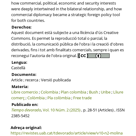
how commercial, political, economic and security interests
were deeply intertwined in the bilateral relationship, and how
commercial diplomacy became a strategic foreign policy tool
for both countries.
Derechos:
Aquest document està subjecte a una llicència d'ús Creative
Commons. Es permet la reproducció total o parcial, la
distribució, la comunicació pública de l'obra i la creació d'obres
derivades, fins i tot amb finalitats comercials, sempre i quan es
reconegui l'autoria de l'obra original.
Lengua:
Castellà
Documento:
Article ; recerca ; Versió publicada
Materia:
Libre comercio
;
Colombia
;
Plan colombia
;
Bush
;
Uribe
;
Lliure
comerç
;
Colòmbia
;
Pla colòmbia
;
Free trade
Publicado en:
Tiempo devorado
,
Vol. 10 Núm. 2 (2025)
, p. 28-51 (Articles) , ISSN
2385-5452
Adreça original:
https://revistes.uab.cat/tdevorado/article/view/v10-n2-molina