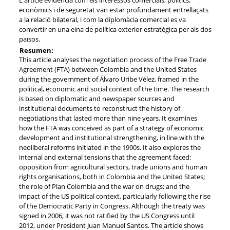
econòmics i de seguretat van estar profundament entrellaçats
a la relació bilateral, i com la diplomàcia comercial es va
convertir en una eina de política exterior estratègica per als dos
països.
Resumen:
This article analyses the negotiation process of the Free Trade
Agreement (FTA) between Colombia and the United States
during the government of Álvaro Uribe Vélez, framed in the
political, economic and social context of the time. The research
is based on diplomatic and newspaper sources and
institutional documents to reconstruct the history of
negotiations that lasted more than nine years. It examines
how the FTA was conceived as part of a strategy of economic
development and institutional strengthening, in line with the
neoliberal reforms initiated in the 1990s. It also explores the
internal and external tensions that the agreement faced:
opposition from agricultural sectors, trade unions and human
rights organisations, both in Colombia and the United States;
the role of Plan Colombia and the war on drugs; and the
impact of the US political context, particularly following the rise
of the Democratic Party in Congress. Although the treaty was
signed in 2006, it was not ratified by the US Congress until
2012, under President Juan Manuel Santos. The article shows