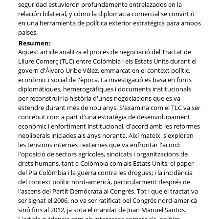
seguridad estuvieron profundamente entrelazados en la
relación bilateral, y cómo la diplomacia comercial se convirtió
en una herramienta de política exterior estratégica para ambos
países.
Resumen:
Aquest article analitza el procés de negociació del Tractat de
Lliure Comerç (TLC) entre Colòmbia i els Estats Units durant el
govern d'Álvaro Uribe Vélez, emmarcat en el context polític,
econòmic i social de l'època. La investigació es basa en fonts
diplomàtiques, hemerogràfiques i documents institucionals
per reconstruir la història d'unes negociacions que es va
estendre durant més de nou anys. S'examina com el TLC va ser
concebut com a part d'una estratègia de desenvolupament
econòmic i enfortiment institucional, d'acord amb les reformes
neoliberals iniciades als anys noranta. Així mateix, s'exploren
les tensions internes i externes que va enfrontar l'acord:
l'oposició de sectors agrícoles, sindicats i organitzacions de
drets humans, tant a Colòmbia com als Estats Units; el paper
del Pla Colòmbia i la guerra contra les drogues; i la incidència
del context polític nord-americà, particularment després de
l'ascens del Partit Demòcrata al Congrés. Tot i que el tractat va
ser signat el 2006, no va ser ratificat pel Congrés nord-americà
sinó fins al 2012, ja sota el mandat de Juan Manuel Santos.
L'article evidencia com els interessos comercials, polítics,