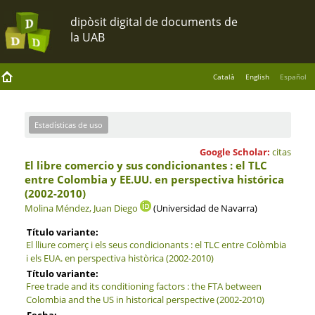
Català
English
Español
Estadísticas de uso
Google Scholar:
citas
El libre comercio y sus condicionantes : el TLC
entre Colombia y EE.UU. en perspectiva histórica
(2002-2010)
Molina Méndez, Juan Diego
(Universidad de Navarra)
Título variante:
El lliure comerç i els seus condicionants : el TLC entre Colòmbia
i els EUA. en perspectiva històrica (2002-2010)
Título variante:
Free trade and its conditioning factors : the FTA between
Colombia and the US in historical perspective (2002-2010)
Fecha: