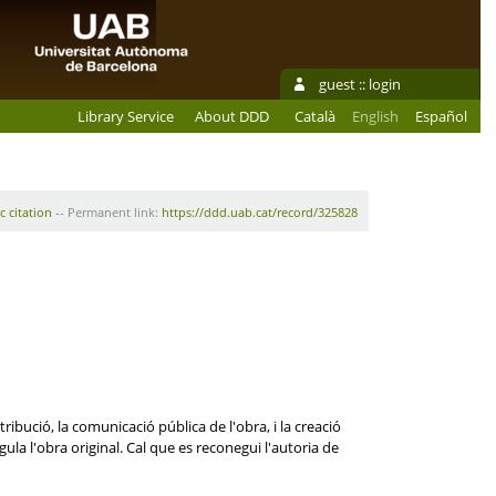
guest ::
login
Library Service
About DDD
Català
English
Español
c citation
-- Permanent link:
https://ddd.uab.cat/record/325828
ibució, la comunicació pública de l'obra, i la creació
ula l'obra original. Cal que es reconegui l'autoria de