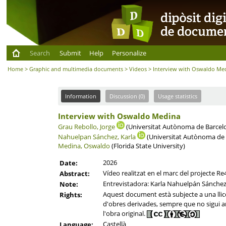
Search
Submit
Help
Personalize
Home
>
Graphic and multimedia documents
>
Videos
> Interview with Oswaldo Me
Information
Discussion (0)
Usage statistics
Interview with Oswaldo Medina
Grau Rebollo, Jorge
(Universitat Autònoma de Barcelo
Nahuelpan Sánchez, Karla
(Universitat Autònoma de B
Medina, Oswaldo
(Florida State University)
2026
Date:
Vídeo realitzat en el marc del projecte Re
Abstract:
Entrevistadora: Karla Nahuelpán Sánchez.
Note:
Aquest document està subjecte a una llicèn
Rights:
d'obres derivades, sempre que no sigui amb
l'obra original.
Castellà
Language: