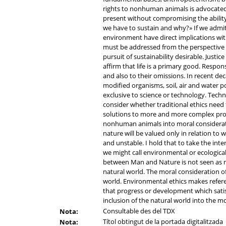
rights to nonhuman animals is advocated 
present without compromising the ability
we have to sustain and why?» If we admit 
environment have direct implications wi
must be addressed from the perspective of
pursuit of sustainability desirable. Justi
affirm that life is a primary good. Respon
and also to their omissions. In recent de
modified organisms, soil, air and water p
exclusive to science or technology. Tech
consider whether traditional ethics need t
solutions to more and more complex prob
nonhuman animals into moral consideratio
nature will be valued only in relation to
and unstable. I hold that to take the inte
we might call environmental or ecological 
between Man and Nature is not seen as mor
natural world. The moral consideration 
world. Environmental ethics makes referenc
that progress or development which satis
inclusion of the natural world into the m
Consultable des del TDX
Nota:
Títol obtingut de la portada digitalitzada
Nota: