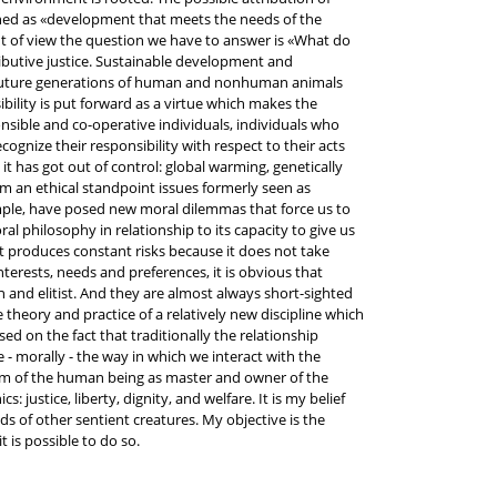
fined as «development that meets the needs of the
nt of view the question we have to answer is «What do
ributive justice. Sustainable development and
to future generations of human and nonhuman animals
bility is put forward as a virtue which makes the
ponsible and co-operative individuals, individuals who
cognize their responsibility with respect to their acts
t has got out of control: global warming, genetically
rom an ethical standpoint issues formerly seen as
ample, have posed new moral dilemmas that force us to
al philosophy in relationship to its capacity to give us
 produces constant risks because it does not take
erests, needs and preferences, it is obvious that
n and elitist. And they are almost always short-sighted
 theory and practice of a relatively new discipline which
sed on the fact that traditionally the relationship
- morally - the way in which we interact with the
igm of the human being as master and owner of the
justice, liberty, dignity, and welfare. It is my belief
s of other sentient creatures. My objective is the
 is possible to do so.