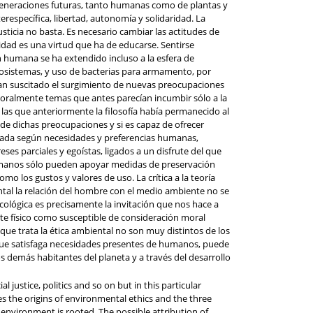
s generaciones futuras, tanto humanas como de plantas y
erespecífica, libertad, autonomía y solidaridad. La
sticia no basta. Es necesario cambiar las actitudes de
idad es una virtud que ha de educarse. Sentirse
 humana se ha extendido incluso a la esfera de
cosistemas, y uso de bacterias para armamento, por
 han suscitado el surgimiento de nuevas preocupaciones
moralmente temas que antes parecían incumbir sólo a la
 las que anteriormente la filosofía había permanecido al
 de dichas preocupaciones y si es capaz de ofrecer
ntada según necesidades y preferencias humanas,
es parciales y egoístas, ligados a un disfrute del que
 humanos sólo pueden apoyar medidas de preservación
 los gustos y valores de uso. La crítica a la teoría
ental la relación del hombre con el medio ambiente no se
lógica es precisamente la invitación que nos hace a
 físico como susceptible de consideración moral
 trata la ética ambiental no son muy distintos de los
lo que satisfaga necesidades presentes de humanos, puede
s demás habitantes del planeta y a través del desarrollo
justice, politics and so on but in this particular
res the origins of environmental ethics and the three
nvironment is rooted. The possible attribution of