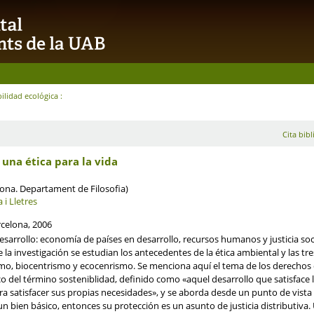
ilidad ecológica :
Cita bibl
 una ética para la vida
lona. Departament de Filosofia)
 i Lletres
rcelona, 2006
sarrollo: economía de países en desarrollo, recursos humanos y justicia soci
 la investigación se estudian los antecedentes de la ética ambiental y las tr
o, biocentrismo y ecocenrismo. Se menciona aquí el tema de los derechos de
co del término sosteniblidad, definido como «aquel desarrollo que satisface
a satisfacer sus propias necesidades», y se aborda desde un punto de vista f
bien básico, entonces su protección es un asunto de justicia distributiva.