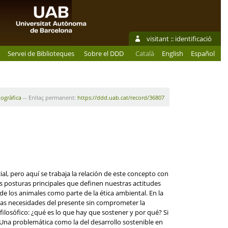
visitant ::
identificació
Servei de Biblioteques
Sobre el DDD
Català
English
Español
iogràfica
-- Enllaç permanent:
https://ddd.uab.cat/record/36807
al, pero aquí se trabaja la relación de este concepto con
es posturas principales que definen nuestras actitudes
 los animales como parte de la ética ambiental. En la
 las necesidades del presente sin comprometer la
ilosófico: ¿qué es lo que hay que sostener y por qué? Si
 Una problemática como la del desarrollo sostenible en