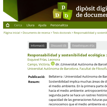
Cerca
Lliura
Ajuda
Personalitza
Pàgina inicial
>
Documents de recerca
>
Tesis doctorals
> Responsabilidad y sostenib
Informació:
Discussió (0)
Estadístiques d'ús
Responsabilidad y sostenibilidad ecológica :
Esquivel Frías, Leonora
Camps, Victòria,
dir. (Universitat Autònoma de Barce
Universitat Autònoma de Barcelona.
Facultat de Filosofia
Bellaterra : Universidad Autònoma de Ba
Publicació:
Sostenibilidad implica muchas áreas de de
Resum:
el medio ambiente. En la primera parte de
hacia el medio ambiente: antropocentrism
segunda parte se hace un rastreo históri
capacidad de las generaciones futuras par
reconocemos que el medio ambiente es un 