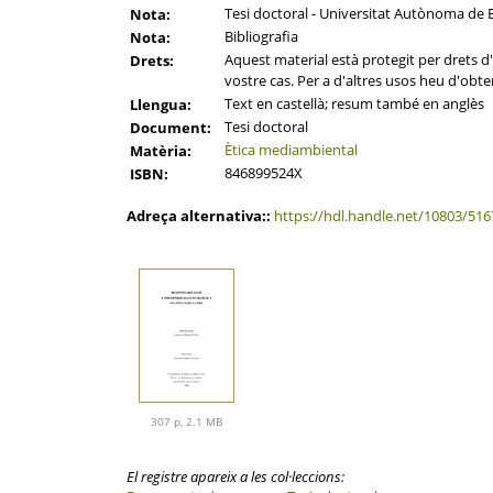
Tesi doctoral - Universitat Autònoma de B
Nota:
Bibliografia
Nota:
Aquest material està protegit per drets d'a
Drets:
vostre cas. Per a d'altres usos heu d'obten
Text en castellà; resum també en anglès
Llengua:
Tesi doctoral
Document:
Ètica mediambiental
Matèria:
846899524X
ISBN:
Adreça alternativa::
https://hdl.handle.net/10803/516
307 p, 2.1 MB
El registre apareix a les col·leccions: