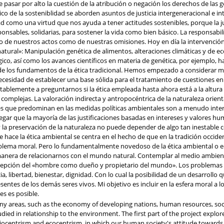
 pasar por alto la cuestión de la atribución o negación los derechos de la
ico de la sosteniblidad se aborden asuntos de justicia intergeneracional e int
d como una virtud que nos ayuda a tener actitudes sostenibles, porque la ju
onsables, solidarias, para sostener la vida como bien básico. La responsabil
o de nuestros actos como de nuestras omisiones. Hoy en día la intervención
ural»: Manipulación genética de alimentos, alteraciones climáticas y de e
gico, así como los avances científicos en materia de genética, por ejemplo,
 de los fundamentos de la ética tradicional. Hemos empezado a considerar 
 necesidad de establecer una base sólida para el tratamiento de cuestiones en
tablemente a preguntarnos si la ética empleada hasta ahora está a la altura
complejas. La valoración indirecta y antropocéntrica de la naturaleza orie
es que predominan en las medidas políticas ambientales son a menudo interes
egar que la mayoría de las justificaciones basadas en intereses y valores
a preservación de la naturaleza no puede depender de algo tan inestable como
ue hace la ética ambiental se centra en el hecho de que en la tradición occid
ema moral. Pero lo fundamentalmente novedoso de la ética ambiental o eco
era de relacionarnos con el mundo natural. Contemplar al medio ambiente
pción del «hombre como dueño y propietario del mundo». Los problemas que
cia, libertad, bienestar, dignidad. Con lo cual la posibilidad de un desarrol
tes de los demás seres vivos. Mi objetivo es incluir en la esfera moral a lo
es es posible.
ny areas, such as the economy of developing nations, human resources, social 
tudied in relationship to the environment. The first part of the project explo
ocentrism and ecocentrism, in which our human society's attitude towards e