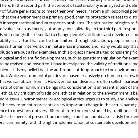
here. In the second part, the concept of sustainability is analysed and de
 of future generations to meet their own needs. " From a philosophical poi
that the environment is a primary good, then its protection relates to dist
th intergenerational and interspecies problems. The attribution of rights 
 values such as liberty, autonomy and solidarity. In the third part, responsi
ce is not enough; it is essential to change people's attitudes and develop res
sibility is a virtue that can be transmitted through education; people must re
cades, human intervention in nature has increased and many would say that i
ollution are but a few examples. In this project I have started considering f
nological and scientific developments, such as genetic manipulation for ex
o be revised and rewritten. I have investigated the validity of traditional mor
lems. It is my belief that the anthropocentric approach to the environment
n. While environmental politics are based exclusively on human desires, int
 what we can obtain from it. However human desires are often selfish, partisa
rests of other nonhuman beings into consideration is an essential part of the
ethics. My criticism of traditional ethics in relation to the environment is ba
al issue. Environmental or ecological ethics urges us to study and analyse 
of the environment represents a very important change in the actual parad
e to questions not very different from the ones studied by traditional ethics: 
fies the needs of present human beings must or should also satisfy the need
oral community; with the right implementation of sustainable development it