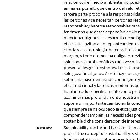
relación con el medio ambiente, no puede
animales, por ello que dentro del valor ét
tercera parte propone a la responsabilida
las personas y se necesitan personas resp
responsable y hacerse responsables tant
fenómenos que antes dependían de «lo nat
mencionar algunos. El desarrollo tecnoló
éticas que invitan a un replanteamiento
ciencia y a la tecnología, hemos visto la
margen, y todo ello nos ha obligado inevi
soluciones a problemáticas cada vez más 
presenta riesgos constantes. Los interes
sólo gozarán algunos. A esto hay que agr
sobre una base demasiado contingente y l
ética tradicional y las éticas modernas q
ha planteado específicamente como probl
examinar más profundamente nuestra man
supone un importante cambio en la conce
que siempre se ha ocupado la ética: justi
comprender también las necesidades presen
sostenible dicha consideración de interes
Sustainability can be and is related to ma
Resum:
project the concept of sustainability is s
fundamental bases, anthropocentrism, bi